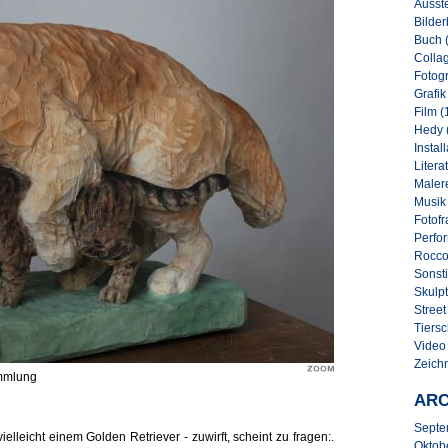
Ausste
Bilder
Buch 
Collag
Fotogr
Grafik
Film (
Hedy 
Instal
Literat
Malere
Musik
Fotofr
Perfo
Rocco
Sonsti
Skulpt
Street 
Tiersc
Video
Zeich
ammlung
ARC
Septe
elleicht einem Golden Retriever - zuwirft, scheint zu fragen:.
Oktob