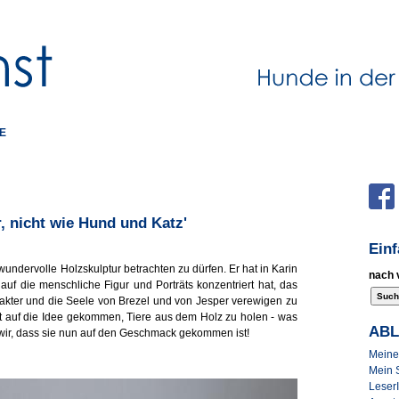
E
, nicht wie Hund und Katz'
Ein
undervolle Holzskulptur betrachten zu dürfen. Er hat in Karin
nach 
h auf die menschliche Figur und Porträts konzentriert hat, das
akter und die Seele von Brezel und von Jesper verewigen zu
ht auf die Idee gekommen, Tiere aus dem Holz zu holen - was
AB
ir, dass sie nun auf den Geschmack gekommen ist!
Meine 
Mein 
Leser