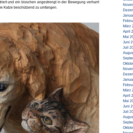
riert und ein bisschen angestrengt in der Bewegung verharrt
Novem
die Katze beschützend zu umfangen.
Dezem
Janua
Febru
März 
April 
Mai 2
Juni 
Juli 2
Augus
Septe
Oktob
Novem
Dezem
Janua
Febru
März 
April 
Mai 2
Juni 
Juli 2
Augus
Septe
Oktob