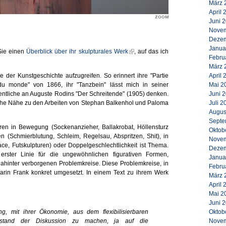
März 
April 
Juni 
Novem
Dezem
Janua
Sie einen
Überblick über ihr skulpturales Werk
, auf das ich
Febru
März 
April 
 der Kunstgeschichte aufzugreifen. So erinnert ihre "Partie
Mai 2
 du monde" von 1866, ihr "Tanzbein" lässt mich in seiner
Juni 
entliche an Auguste Rodins "Der Schreitende" (1905) denken.
Juli 2
liche Nähe zu den Arbeiten von Stephan Balkenhol und Paloma
Augus
Septe
uren in Bewegung (Sockenanzieher, Ballakrobat, Höllensturz
Oktob
 (Schmierblutung, Schleim, Regelsau, Abspritzen, Shit), in
Novem
face, Futskulpturen) oder Doppelgeschlechtlichkeit ist Thema.
Dezem
 erster Linie für die ungewöhnlichen figurativen Formen,
Janua
hinter verborgenen Problemkreise. Diese Problemkreise, in
Febru
 Karin Frank konkret umgesetzt. In einem Text zu ihrem Werk
März 
April 
Mai 2
Juni 
Oktob
g, mit ihrer Ökonomie, aus dem flexibilisierbaren
Novem
nstand der Diskussion zu machen, ja auf die