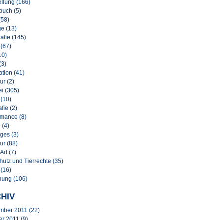
llung (166)
buch (5)
(58)
e (13)
afie (145)
 (67)
10)
(3)
lation (41)
ur (2)
i (305)
 (10)
afie (2)
rmance (8)
 (4)
ges (3)
ur (88)
Art (7)
hutz und Tierrechte (35)
 (16)
nung (106)
HIV
mber 2011
(22)
er 2011
(9)