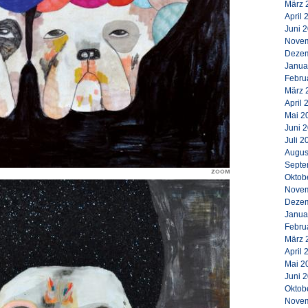
März 
April 
Juni 
Novem
Dezem
Janua
Febru
März 
April 
Mai 2
Juni 
Juli 2
Augus
Septe
Oktob
Novem
Dezem
Janua
Febru
März 
April 
Mai 2
Juni 
Oktob
Novem