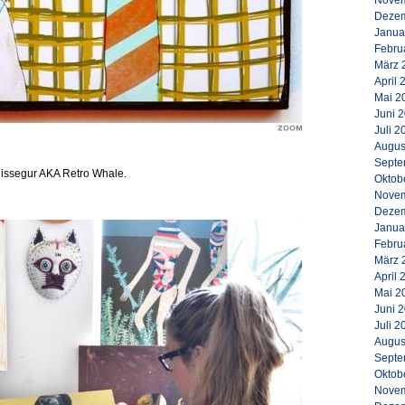
Novem
Dezem
Janua
Febru
März 
April 
Mai 2
Juni 
Juli 2
Augus
Septe
Puissegur AKA Retro Whale.
Oktob
Novem
Dezem
Janua
Febru
März 
April 
Mai 2
Juni 
Juli 2
Augus
Septe
Oktob
Novem