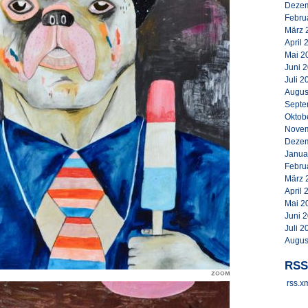
Dezem
Febru
März 
April 
Mai 2
Juni 
Juli 2
Augus
Septe
Oktob
Novem
Dezem
Janua
Febru
März 
April 
Mai 2
Juni 
Juli 2
Augus
RSS
rss.x