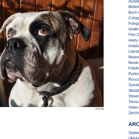
Ausste
Bilder
Buch 
Collag
Fotogr
Grafik
Film (
Hedy 
Instal
Literat
Malere
Musik
Fotofr
Perfo
Rocco
Sonsti
Skulpt
Street 
Tiersc
Video
Zeich
ARC
Septe
Oktob