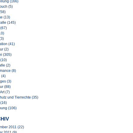
llung (166)
buch (5)
(58)
e (13)
afie (145)
 (67)
10)
(3)
lation (41)
ur (2)
i (305)
 (10)
afie (2)
rmance (8)
 (4)
ges (3)
ur (88)
Art (7)
hutz und Tierrechte (35)
 (16)
nung (106)
HIV
mber 2011
(22)
er 2011
(9)