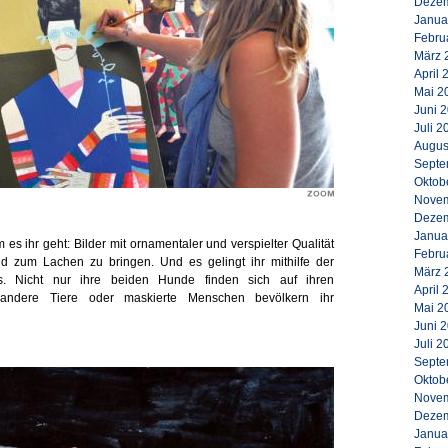
Dezem
Janua
Febru
März 
April 
Mai 2
Juni 
Juli 2
Augus
Septe
Oktob
Novem
Dezem
Janua
m es ihr geht: Bilder mit ornamentaler und verspielter Qualität
Febru
d zum Lachen zu bringen. Und es gelingt ihr mithilfe der
März 
s. Nicht nur ihre beiden Hunde finden sich auf ihren
April 
h andere Tiere oder maskierte Menschen bevölkern ihr
Mai 2
Juni 
Juli 2
Septe
Oktob
Novem
Dezem
Janua