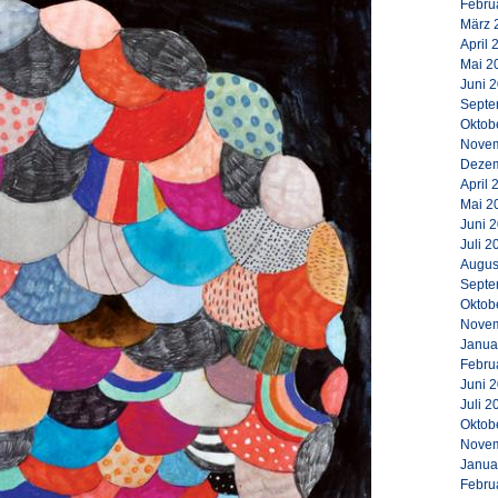
Febru
März 
April 
Mai 2
Juni 
Septe
Oktob
Novem
Dezem
April 
Mai 2
Juni 
Juli 2
Augus
Septe
Oktob
Novem
Janua
Febru
Juni 
Juli 2
Oktob
Novem
Janua
Febru