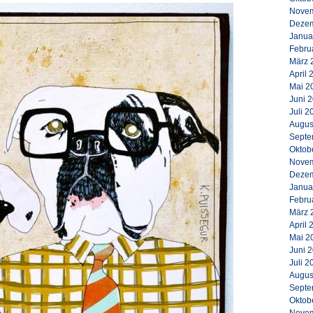
Novem
Dezem
Janua
Febru
März 
April 
Mai 2
Juni 
Juli 2
Augus
Septe
Oktob
Novem
Dezem
Janua
Febru
März 
April 
Mai 2
Juni 
Juli 2
Augus
Septe
Oktob