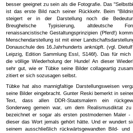
besser geeignet zu sein als die Fotografie. Das "Selbstb
ist das erste Bild nach seiner Rückkehr. Beim "Bildni
steigert er in der Darstellung noch die Bedeut
Breughelsche Typisierung, altdeutsche Fo
renaissancistische Gestaltungsprinzipien (Pferd!) kom
Menschendarstellung ist mit einer Landschaftsdarstellung
Donauschule des 16.Jahrhunderts anknüpft. (vgl. Dietulf
Leipzig, Edition Sammlung Essl, S146f). Das für mich
die völlige Wiederholung der Hunde! An dieser Wiede
sehr gut, wie er Tübke seine Bilder collageartig zusa
zitiert er sich sozusagen selbst.
Tübke hat also mannigfaltige Darstellungsweisen ver
seine Bilder eingebracht. Gunter Reski bemerkt in sein
Text, dass allen DDR-Staatsmalern ein rückgewan
Sonderweg gemein war, um dem Realismusdiktat zu
bezeichnet er sogar als ersten postmodernen Maler - 
dieser das Wort jemals gehört hätte. Und er wundert s
seinem ausschließlich rückwärtsgewandten Bild- und St