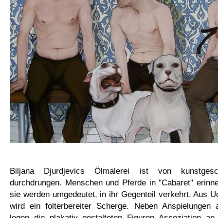
Biljana Djurdjevics Ölmalerei ist von kunstges
durchdrungen.
Menschen und Pferde in "Cabaret" erinn
sie werden umgedeutet, in ihr Gegenteil verkehrt. Aus 
w
ird ein
folterbereite
r
Scherge.
Neben Anspielungen 
legen die plakativ gestalteten Figuren Assoziation an