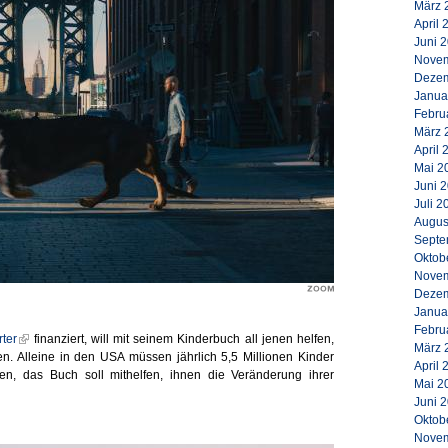
März 
April 
Juni 
Novem
Dezem
Janua
Febru
März 
April 
Mai 2
Juni 
Juli 2
Augus
Septe
Oktob
Novem
Dezem
Janua
Febru
rter
finanziert, will mit seinem Kinderbuch all jenen helfen,
März 
. Alleine in den USA müssen jährlich 5,5 Millionen Kinder
April 
, das Buch soll mithelfen, ihnen die Veränderung ihrer
Mai 2
Juni 
Oktob
Novem