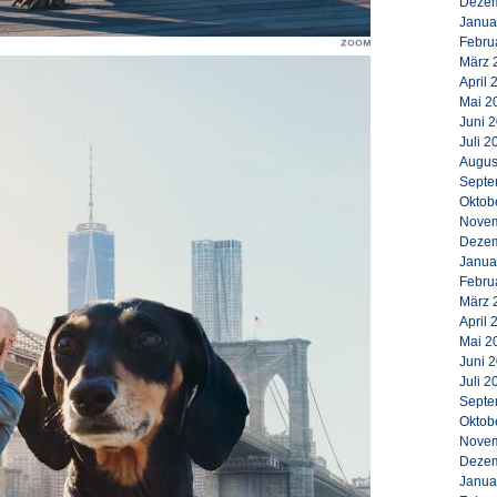
Dezem
Janua
Febru
März 
April 
Mai 2
Juni 
Juli 2
Augus
Septe
Oktob
Novem
Dezem
Janua
Febru
März 
April 
Mai 2
Juni 
Juli 2
Septe
Oktob
Novem
Dezem
Janua