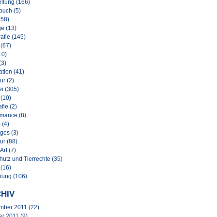
llung (166)
buch (5)
(58)
e (13)
afie (145)
 (67)
10)
(3)
lation (41)
ur (2)
i (305)
 (10)
afie (2)
rmance (8)
 (4)
ges (3)
ur (88)
Art (7)
hutz und Tierrechte (35)
 (16)
nung (106)
HIV
mber 2011
(22)
er 2011
(9)