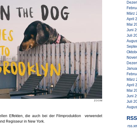
Dezem
Febru
März 
April 
Mai 2
Juni 
Juli 2
Augus
Septe
Oktob
Novem
Dezem
Janua
Febru
März 
April 
Mai 2
Juni 
Juli 2
Augus
uellen Effekten, die auch bei der Filmproduktion verwendet
RSS
r und Regisseur in New York.
rss.x