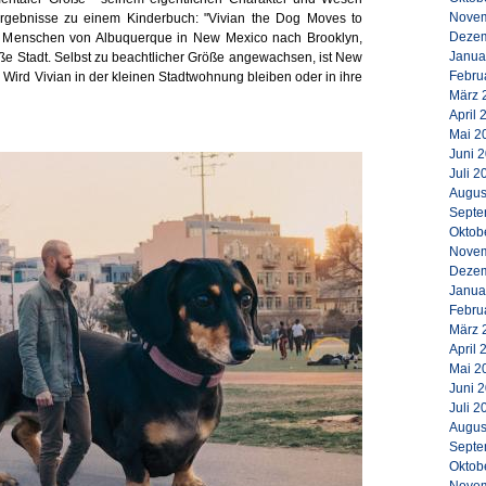
Novem
Ergebnisse zu einem Kinderbuch: "Vivian the Dog Moves to
Dezem
nem Menschen von Albuquerque in New Mexico nach Brooklyn,
Janua
e Stadt. Selbst zu beachtlicher Größe angewachsen, ist New
Febru
 Wird Vivian in der kleinen Stadtwohnung bleiben oder in ihre
März 
April 
Mai 2
Juni 
Juli 2
Augus
Septe
Oktob
Novem
Dezem
Janua
Febru
März 
April 
Mai 2
Juni 
Juli 2
Augus
Septe
Oktob