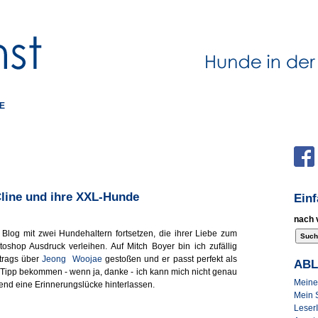
E
Cline und ihre XXL-Hunde
Ein
nach 
 Blog mit zwei Hundehaltern fortsetzen, die ihrer Liebe zum
oshop Ausdruck verleihen. Auf Mitch Boyer bin ich zufällig
trags über
Jeong Woojae
gestoßen und er passt perfekt als
AB
n Tipp bekommen - wenn ja, danke - ich kann mich nicht genau
Meine 
end eine Erinnerungslücke hinterlassen.
Mein 
Leser