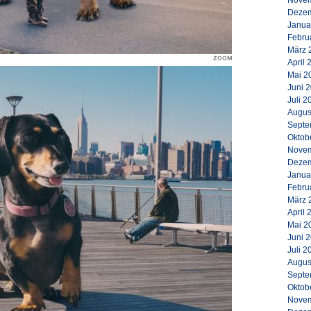
Novem
Dezem
Janua
Febru
März 
April 
Mai 2
Juni 
Juli 2
Augus
Septe
Oktob
Novem
Dezem
Janua
Febru
März 
April 
Mai 2
Juni 
Juli 2
Augus
Septe
Oktob
Novem