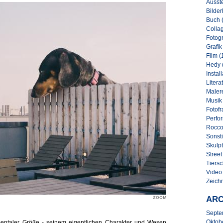
Ausste
Bilder
Buch 
Collag
Fotogr
Grafik
Film (
Hedy 
Instal
Literat
Malere
Musik
Fotofr
Perfo
Rocco
Sonsti
Skulpt
Street 
Tiersc
Video
Zeich
ARC
Septe
Oktob
entaler Größe - seinem eigentlichen Charakter und Wesen