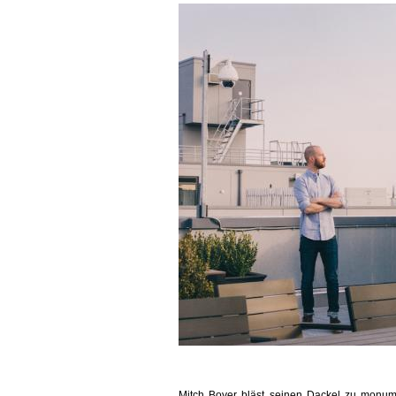
Mitch Boyer bläst seinen Dackel zu monum