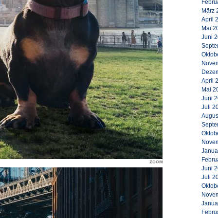
Febru
März 
April 
Mai 2
Juni 
Septe
Oktob
Novem
Dezem
April 
Mai 2
Juni 
Juli 2
Augus
Septe
Oktob
Novem
Janua
Febru
Juni 
Juli 2
Oktob
Novem
Janua
Febru