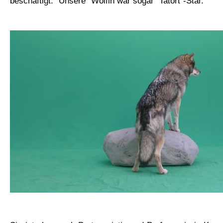
beschäftigt. "Unsere" Wölfin war sogar "Tatort"-Star.