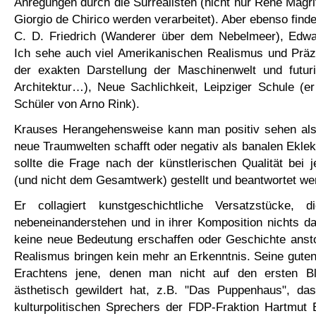
Anregungen durch die Surrealisten (nicht nur René Magri
Giorgio de Chirico werden verarbeitet). Aber ebenso finde
C. D. Friedrich (Wanderer über dem Nebelmeer), Edwa
Ich sehe auch viel Amerikanischen Realismus und Präzi
der exakten Darstellung der Maschinenwelt und futuris
Architektur…), Neue Sachlichkeit, Leipziger Schule (e
Schüler von Arno Rink).
Krauses Herangehensweise kann man positiv sehen als 
neue Traumwelten schafft oder negativ als banalen Eklek
sollte die Frage nach der künstlerischen Qualität bei 
(und nicht dem Gesamtwerk) gestellt und beantwortet we
Er collagiert kunstgeschichtliche Versatzstücke, d
nebeneinanderstehen und in ihrer Komposition nichts d
keine neue Bedeutung erschaffen oder Geschichte ansto
Realismus bringen kein mehr an Erkenntnis. Seine gute
Erachtens jene, denen man nicht auf den ersten Bl
ästhetisch gewildert hat, z.B. "Das Puppenhaus", da
kulturpolitischen Sprechers der FDP-Fraktion Hartmut 