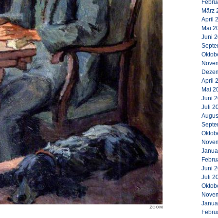
Febru
März 
April 
Mai 2
Juni 
Septe
Oktob
Novem
Dezem
April 
Mai 2
Juni 
Juli 2
Augus
Septe
Oktob
Novem
Janua
Febru
Juni 
Juli 2
Oktob
Novem
Janua
Febru