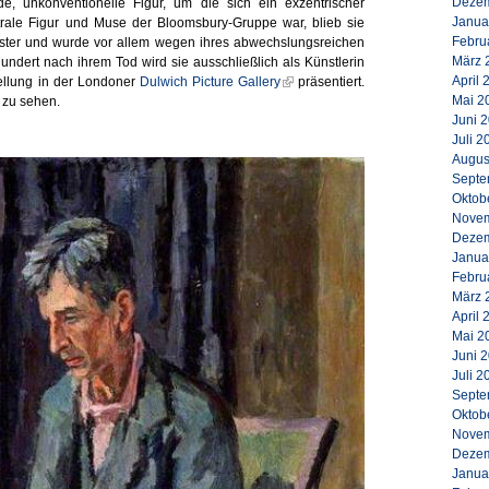
Dezem
de, unkonventionelle Figur, um die sich ein exzentrischer
Janua
trale Figur und Muse der Bloomsbury-Gruppe war, blieb sie
Febru
ster und wurde vor allem wegen ihres abwechslungsreichen
März 
hundert nach ihrem Tod wird sie ausschließlich als Künstlerin
April 
tellung in der Londoner
Dulwich Picture Gallery
präsentiert.
Mai 2
7 zu sehen.
Juni 
Juli 2
Augus
Septe
Oktob
Novem
Dezem
Janua
Febru
März 
April 
Mai 2
Juni 
Juli 2
Septe
Oktob
Novem
Dezem
Janua