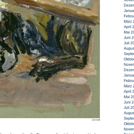
Novem
Dezem
Janua
Febru
März 
April 
Mai 2
Juni 
Juli 2
Augus
Septe
Oktob
Novem
Dezem
Janua
Febru
März 
April 
Mai 2
Juni 
Juli 2
Augus
Septe
Oktob
Novem