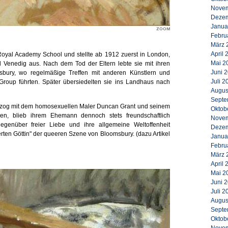
Novem
Dezem
Janua
Febru
März 
April 
Royal Academy School und stellte ab 1912 zuerst in London,
Mai 2
nd Venedig aus. Nach dem Tod der Eltern lebte sie mit ihren
Juni 
sbury, wo regelmäßige Treffen mit anderen Künstlern und
Juli 2
 Group führten. Später übersiedelten sie ins Landhaus nach
Augus
Septe
ter zog mit dem homosexuellen Maler Duncan Grant und seinem
Oktob
n, blieb ihrem Ehemann dennoch stets freundschaftlich
Novem
gegenüber freier Liebe und ihre allgemeine Weltoffenheit
Dezem
rten Göttin" der queeren Szene von Bloomsbury. (dazu Artikel
Janua
Febru
März 
April 
Mai 2
Juni 
Juli 2
Augus
Septe
Oktob