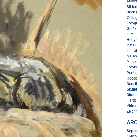
Ausste
Bilder
Buch 
Collag
Fotogr
Grafik
Film (
Hedy 
Instal
Literat
Malere
Musik
Fotofr
Perfo
Rocco
Sonsti
Skulpt
Street 
Tiersc
Video
Zeich
ARC
Septe
Oktob