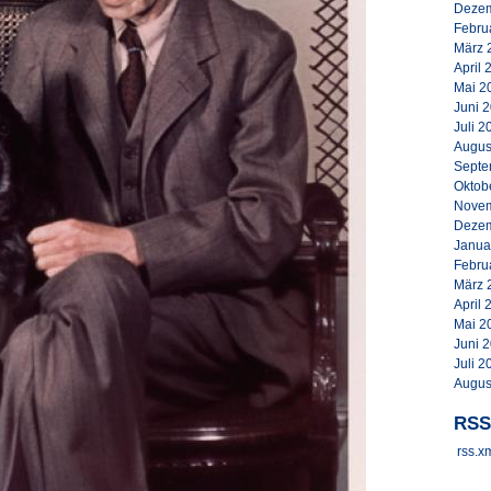
Dezem
Febru
März 
April 
Mai 2
Juni 
Juli 2
Augus
Septe
Oktob
Novem
Dezem
Janua
Febru
März 
April 
Mai 2
Juni 
Juli 2
Augus
RSS
rss.x