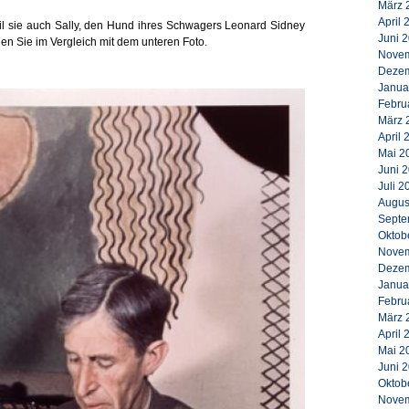
März 
April 
eil sie auch Sally, den Hund ihres Schwagers Leonard Sidney
Juni 
hen Sie im Vergleich mit dem unteren Foto.
Novem
Dezem
Janua
Febru
März 
April 
Mai 2
Juni 
Juli 2
Augus
Septe
Oktob
Novem
Dezem
Janua
Febru
März 
April 
Mai 2
Juni 
Oktob
Novem