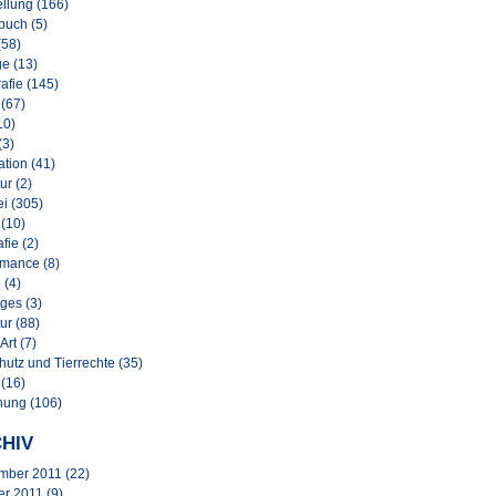
llung (166)
buch (5)
(58)
e (13)
afie (145)
 (67)
10)
(3)
lation (41)
ur (2)
i (305)
 (10)
afie (2)
rmance (8)
 (4)
ges (3)
ur (88)
Art (7)
hutz und Tierrechte (35)
 (16)
nung (106)
HIV
mber 2011
(22)
er 2011
(9)