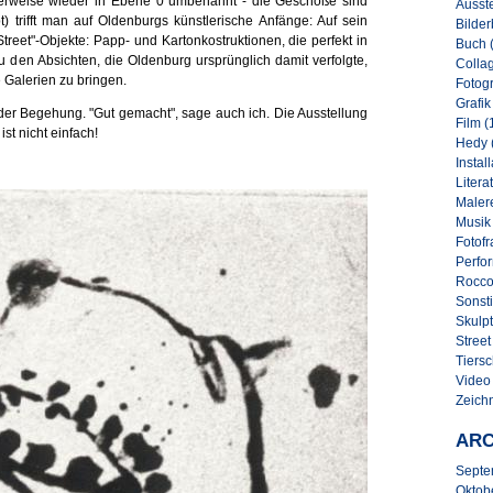
erweise wieder in Ebene 0 umbenannt - die Geschoße sind
Ausste
) trifft man auf Oldenburgs künstlerische Anfänge: Auf sein
Bilder
reet"-Objekte: Papp- und Kartonkostruktionen, die perfekt in
Buch 
 den Absichten, die Oldenburg ursprünglich damit verfolgte,
Collag
e Galerien zu bringen.
Fotogr
Grafik
der Begehung. "Gut gemacht", sage auch ich. Die Ausstellung
Film (
ist nicht einfach!
Hedy 
Instal
Literat
Malere
Musik
Fotofr
Perfo
Rocco
Sonsti
Skulpt
Street 
Tiersc
Video
Zeich
ARC
Septe
Oktob