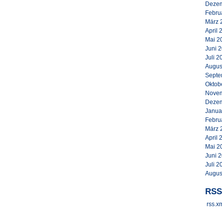
Dezem
Febru
März 
April 
Mai 2
Juni 
Juli 2
Augus
Septe
Oktob
Novem
Dezem
Janua
Febru
März 
April 
Mai 2
Juni 
Juli 2
Augus
RSS
rss.x