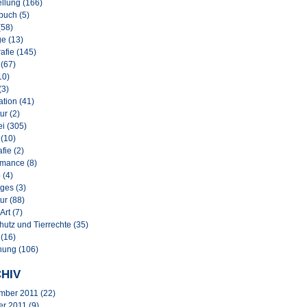
llung (166)
buch (5)
(58)
e (13)
afie (145)
 (67)
10)
(3)
lation (41)
ur (2)
i (305)
 (10)
afie (2)
rmance (8)
 (4)
ges (3)
ur (88)
Art (7)
hutz und Tierrechte (35)
 (16)
nung (106)
HIV
mber 2011
(22)
er 2011
(9)