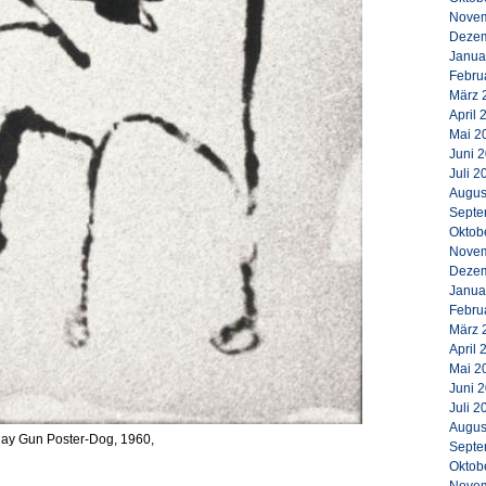
Novem
Dezem
Janua
Febru
März 
April 
Mai 2
Juni 
Juli 2
Augus
Septe
Oktob
Novem
Dezem
Janua
Febru
März 
April 
Mai 2
Juni 
Juli 2
Augus
ay Gun Poster-Dog, 1960,
Septe
Oktob