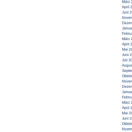
März 
April 
Juni 
Novem
Dezem
Janua
Febru
März 
April 
Mai 2
Juni 
Juli 2
Augus
Septe
Oktob
Novem
Dezem
Janua
Febru
März 
April 
Mai 2
Juni 
Oktob
Novem