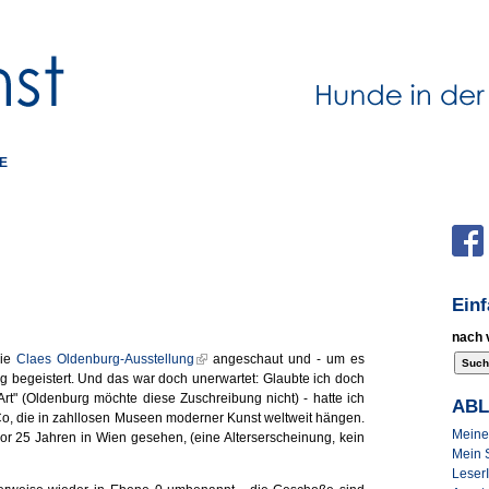
E
Ein
nach 
die
Claes Oldenburg-Ausstellung
angeschaut und - um es
g begeistert. Und das war doch unerwartet: Glaubte ich doch
rt" (Oldenburg möchte diese Zuschreibung nicht) - hatte ich
AB
o, die in zahllosen Museen moderner Kunst weltweit hängen.
Meine 
r 25 Jahren in Wien gesehen, (eine Alterserscheinung, kein
Mein 
Leser