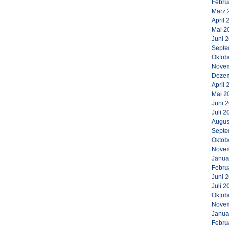
Febru
März 
April 
Mai 2
Juni 
Septe
Oktob
Novem
Dezem
April 
Mai 2
Juni 
Juli 2
Augus
Septe
Oktob
Novem
Janua
Febru
Juni 
Juli 2
Oktob
Novem
Janua
Febru