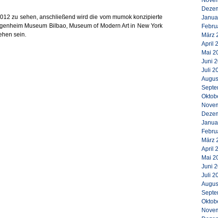
Novem
Dezem
i 2012 zu sehen, anschließend wird die vom mumok konzipierte
Janua
genheim Museum Bilbao, Museum of Modern Art in New York
Febru
ehen sein.
März 
April 
Mai 2
Juni 
Juli 2
Augus
Septe
Oktob
Novem
Dezem
Janua
Febru
März 
April 
Mai 2
Juni 
Juli 2
Augus
Septe
Oktob
Novem