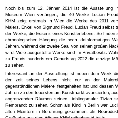
Noch bis zum 12. Jänner 2014 ist die Ausstellung i
Museum Wien verlängert, die 40 Werke Lucian Freu
KHM zeigt erstmals in Wien die Werke des 2011 vers
Malers, Enkel von Sigmund Freud. Lucian Freud selbst t
der Werke, die Essenz eines Künstlerlebens. So finden s
chronologischer Hängung die noch kleinformatigen W
Jahren, während der zweite Saal von seinen großen Nack
wird. Viele ausgestellte Werke sind im Privatbesitz. Wahr
zu Freuds hundertstem Geburtstag 2022 die einzige Mög
zu sehen.
Interessant an der Ausstellung ist neben dem Werk di
der zeit seines Lebens nicht nur an der Malere
gegenständlichen Malerei festgehalten hat und dessen 
Jahren zu den teuersten am Kunstmarkt avancierten, auch
angrenzenden Räumen seinen Lieblingsmaler Tizian s
Rembrandt zu sehen. Schon als Kind in Berlin war Luci
alten Meistern in Berührung gekommen, als Reprodukt
Großvater aus dem Wiener KHM mitgebracht hatte.