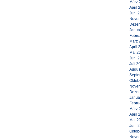
März 
April 
Juni 
Novem
Dezem
Janua
Febru
März 
April 
Mai 2
Juni 
Juli 2
Augus
Septe
Oktob
Novem
Dezem
Janua
Febru
März 
April 
Mai 2
Juni 
Oktob
Novem