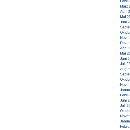
Febru
März 
April 
Mai 2
Juni 
Septe
Oktob
Novem
Dezem
April 
Mai 2
Juni 
Juli 2
Augus
Septe
Oktob
Novem
Janua
Febru
Juni 
Juli 2
Oktob
Novem
Janua
Febru