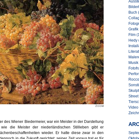
Ausste
Bilder
Buch 
Collag
Fotogr
Grafik
Film (
Hedy 
Instal
Literat
Malere
Musik
Fotofr
Perfo
Rocco
Sonsti
Skulpt
Street 
Tiersc
Video
Zeich
r des Wiener Biedermeier, war ein Meister in der Darstellung
ARC
 wie die Meister der niederländischen Stillleben gibt er
rflächenbeschaffenheiten wieder. Er hatte diese zwar in den
Septe
nnoch in die Zukunft gerichtet: seiner Zeit voraus trat er für
Oktob