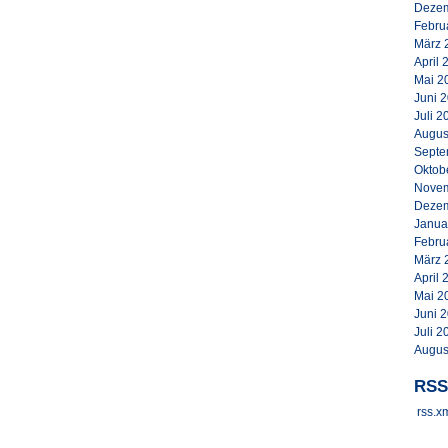
Dezem
Febru
März 
April 
Mai 2
Juni 
Juli 2
Augus
Septe
Oktob
Novem
Dezem
Janua
Febru
März 
April 
Mai 2
Juni 
Juli 2
Augus
RSS
rss.x