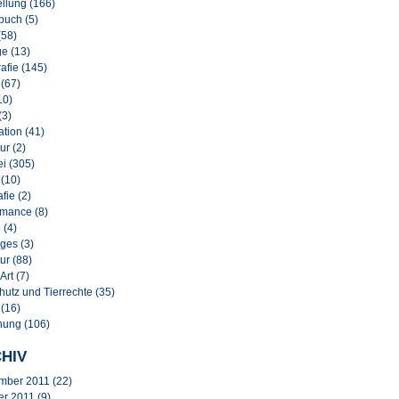
llung (166)
buch (5)
(58)
e (13)
afie (145)
 (67)
10)
(3)
lation (41)
ur (2)
i (305)
 (10)
afie (2)
rmance (8)
 (4)
ges (3)
ur (88)
Art (7)
hutz und Tierrechte (35)
 (16)
nung (106)
HIV
mber 2011
(22)
er 2011
(9)