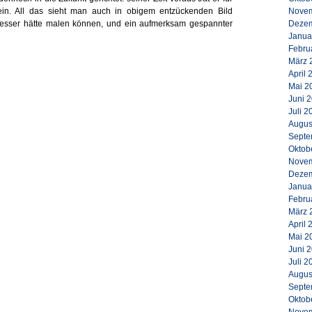
 ein. All das sieht man auch in obigem entzückenden Bild
Novem
t besser hätte malen können, und ein aufmerksam gespannter
Dezem
Janua
Febru
März 
April 
Mai 2
Juni 
Juli 2
Augus
Septe
Oktob
Novem
Dezem
Janua
Febru
März 
April 
Mai 2
Juni 
Juli 2
Augus
Septe
Oktob