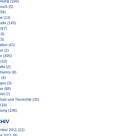
llung (166)
buch (5)
(58)
e (13)
afie (145)
 (67)
10)
(3)
lation (41)
ur (2)
i (305)
 (10)
afie (2)
rmance (8)
 (4)
ges (3)
ur (88)
Art (7)
hutz und Tierrechte (35)
 (16)
nung (106)
HIV
mber 2011
(22)
er 2011
(9)