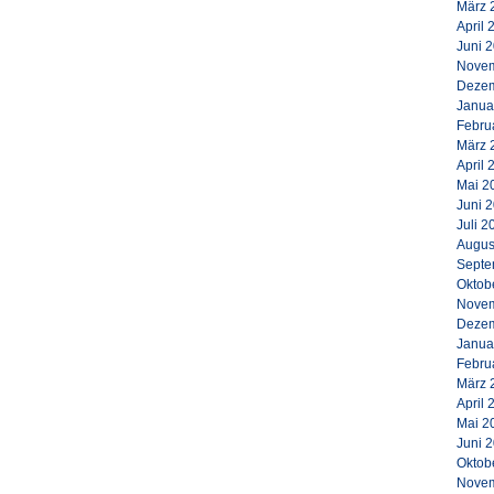
März 
April 
Juni 
Novem
Dezem
Janua
Febru
März 
April 
Mai 2
Juni 
Juli 2
Augus
Septe
Oktob
Novem
Dezem
Janua
Febru
März 
April 
Mai 2
Juni 
Oktob
Novem