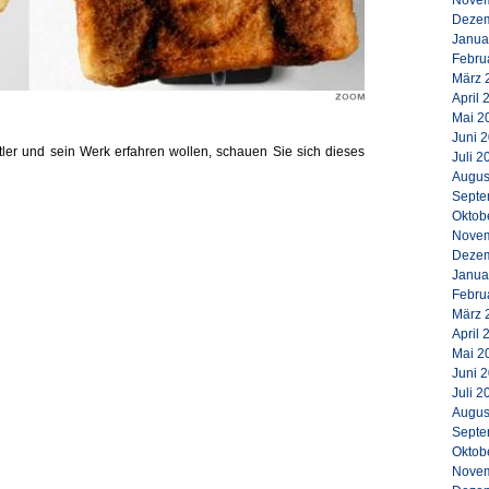
Novem
Dezem
Janua
Febru
März 
April 
Mai 2
Juni 
er und sein Werk erfahren wollen, schauen Sie sich dieses
Juli 2
Augus
Septe
Oktob
Novem
Dezem
Janua
Febru
März 
April 
Mai 2
Juni 
Juli 2
Augus
Septe
Oktob
Novem