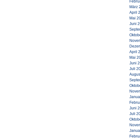
Febru
März 
April 
Mai 2
Juni 
Septe
Oktob
Novem
Dezem
April 
Mai 2
Juni 
Juli 2
Augus
Septe
Oktob
Novem
Janua
Febru
Juni 
Juli 2
Oktob
Novem
Janua
Febru