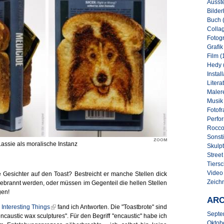
Ausste
Bilder
Buch 
Collag
Fotogr
Grafik
Film (
Hedy 
Instal
Literat
Malere
Musik
Fotofr
Perfo
Rocco
Sonsti
Lassie als moralische Instanz
Skulpt
Street 
Tiersc
Video
 Gesichter auf den Toast? Bestreicht er manche Stellen dick
Zeich
 gebrannt werden, oder müssen im Gegenteil die hellen Stellen
gen!
ARC
Interesting Things
fand ich Antworten. Die "Toastbrote" sind
Septe
encaustic wax sculptures". Für den Begriff "encaustic" habe ich
Oktob