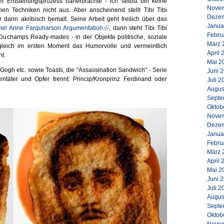
 Entstehungsprozess näherbrachte - ich selbst bin keine
Novem
en Techniken nicht aus. Aber anscheinend stellt Tibi Tibi
Dezem
 dann akribisch bemalt. Seine Arbeit geht freilich über das
Janua
hel Anne Farquharson Argumentation
,
dann steht
Tibi Tibi
Febru
 Duchamps Ready-mades - in der Objekte politische, soziale
März 
nngleich im ersten Moment das Humorvolle und vermeintlich
April 
t.
Mai 2
 Gogh etc. sowie Toasts, die "Assassination Sandwich" - Serie
Juni 
ntäter und Opfer trennt: Princip/Kronprinz Ferdinand oder
Juli 2
Augus
Septe
Oktob
Novem
Dezem
Janua
Febru
März 
April 
Mai 2
Juni 
Juli 2
Augus
Septe
Oktob