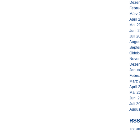
Dezem
Febru
März 
April 
Mai 2
Juni 
Juli 2
Augus
Septe
Oktob
Novem
Dezem
Janua
Febru
März 
April 
Mai 2
Juni 
Juli 2
Augus
RSS
rss.x