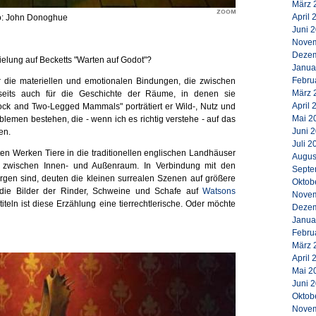
März 
April 
to: John Donoghue
Juni 
Novem
Dezem
nspielung auf Becketts "Warten auf Godot"?
Janua
Febru
für die materiellen und emotionalen Bindungen, die zwischen
März 
seits auch für die Geschichte der Räume, in denen sie
April 
tock and Two-Legged Mammals" porträtiert er Wild-, Nutz und
Mai 2
lemen bestehen, die - wenn ich es richtig verstehe - auf das
Juni 
en.
Juli 2
ten Werken Tiere in die traditionellen englischen Landhäuser
Augus
ed zwischen Innen- und Außenraum. In Verbindung mit den
Septe
orgen sind, deuten die kleinen surrealen Szenen auf größere
Oktob
die Bilder der Rinder, Schweine und Schafe auf
Watsons
Novem
iteln ist diese Erzählung eine tierrechtlerische. Oder möchte
Dezem
Janua
Febru
März 
April 
Mai 2
Juni 
Oktob
Novem