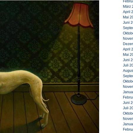
Febru
März 
April 
Mai 2
Juni 
Septe
Oktob
Novem
Dezem
April 
Mai 2
Juni 
Juli 2
Augus
Septe
Oktob
Novem
Janua
Febru
Juni 
Juli 2
Oktob
Novem
Janua
Febru