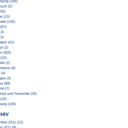
llung (166)
buch (5)
(58)
e (13)
afie (145)
 (67)
10)
(3)
lation (41)
ur (2)
i (305)
 (10)
afie (2)
rmance (8)
 (4)
ges (3)
ur (88)
Art (7)
hutz und Tierrechte (35)
 (16)
nung (106)
HIV
mber 2011
(22)
er 2011
(9)