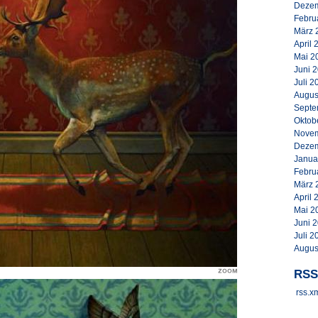
Dezem
Febru
März 
April 
Mai 2
Juni 
Juli 2
Augus
Septe
Oktob
Novem
Dezem
Janua
Febru
März 
April 
Mai 2
Juni 
Juli 2
Augus
RSS
rss.x