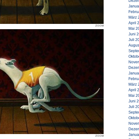
Dezem
Janua
Febru
März 
April 
Mai 2
Juni 
Juli 2
Augus
Septe
Oktob
Novem
Dezem
Janua
Febru
März 
April 
Mai 2
Juni 
Juli 2
Septe
Oktob
Novem
Dezem
Janua