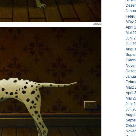
Novem
Dezem
Janua
Febru
März 
April 
Mai 2
Juni 
Juli 2
Augus
Septe
Oktob
Novem
Dezem
Janua
Febru
März 
April 
Mai 2
Juni 
Juli 2
Augus
Septe
Oktob
Novem