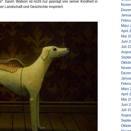
ss". Gavin Watson ist nicht nur geprägt von seiner Kindheit in
Novem
r Landschaft und Geschichte inspiriert.
Dezem
Janua
Febru
März 
April 
Mai 2
Juni 
Juli 2
Augus
Septe
Oktob
Novem
Dezem
Janua
Febru
März 
April 
Mai 2
Juni 
Juli 2
Augus
Septe
Oktob