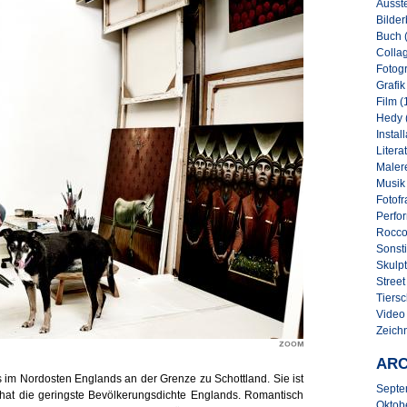
Ausste
Bilder
Buch 
Collag
Fotogr
Grafik
Film (
Hedy 
Instal
Literat
Malere
Musik
Fotofr
Perfo
Rocco
Sonsti
Skulpt
Street 
Tiersc
Video
Zeich
ARC
s im Nordosten Englands an der Grenze zu Schottland. Sie ist
Septe
 hat die geringste Bevölkerungsdichte Englands. Romantisch
Oktob