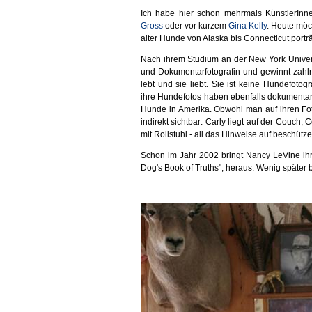
Ich habe hier schon mehrmals KünstlerInne
Gross
oder vor kurzem
Gina Kelly
. Heute möc
alter Hunde von Alaska bis Connecticut porträt
Nach ihrem Studium an der New York Univers
und Dokumentarfotografin und gewinnt zahlrei
lebt und sie liebt. Sie ist keine Hundefotog
ihre Hundefotos haben ebenfalls dokumenta
Hunde in Amerika. Obwohl man auf ihren Fo
indirekt sichtbar: Carly liegt auf der Couch,
mit Rollstuhl - all das Hinweise auf beschü
Schon im Jahr 2002 bringt Nancy LeVine ihr
Dog's Book of Truths", heraus. Wenig später b