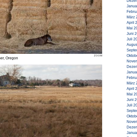
Dezem
Janua
Febru
März 
April 
Mai 2
Juni 
Juli 2
Augus
Septe
Oktob
ner, Oregon
Novem
Dezem
Janua
Febru
März 
April 
Mai 2
Juni 
Juli 2
Septe
Oktob
Novem
Dezem
Janua