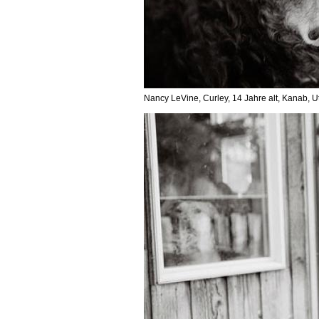
Nancy LeVine, Curley, 14 Jahre alt, Kanab, U