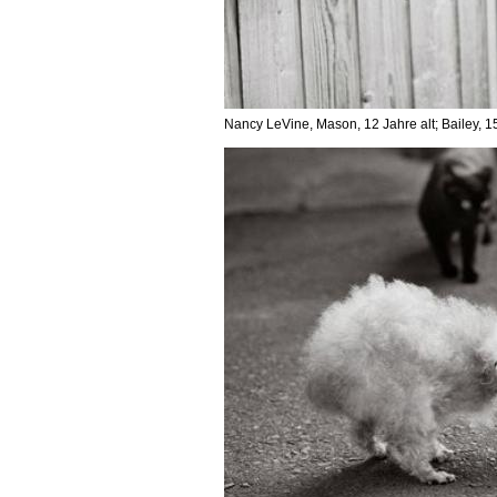
Nancy LeVine, Mason, 12 Jahre alt; Bailey, 1