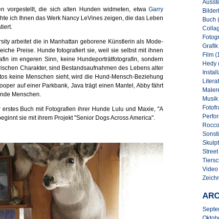
Ausste
n vorgestellt, die sich alten Hunden widmeten, etwa
Garry
Bilder
hte ich Ihnen das Werk Nancy LeVines zeigen, die das Leben
Buch 
iert.
Collag
Fotogr
ity arbeitet die in Manhattan geborene Künstlerin als Mode-
Grafik
che Preise. Hunde fotografiert sie, weil sie selbst mit ihnen
Film (
rafin im engeren Sinn, keine Hundeporträtfotografin, sondern
Hedy 
rischen Charakter, sind Bestandsaufnahmen des Lebens alter
Instal
tos keine Menschen sieht, wird die Hund-Mensch-Beziehung
Literat
 Cooper auf einer Parkbank, Java trägt einen Mantel, Abby fährt
Malere
tzende Menschen.
Musik
Fotofr
 erstes Buch mit Fotografien ihrer Hunde Lulu und Maxie, "A
Perfo
eginnt sie mit ihrem Projekt "Senior Dogs Across America".
Rocco
Sonsti
Skulpt
Street 
Tiersc
Video
Zeich
ARC
Septe
Oktob