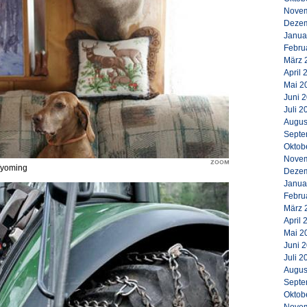
Novem
Dezem
Janua
Febru
März 
April 
Mai 2
Juni 
Juli 2
Augus
Septe
Oktob
Novem
 Wyoming
Dezem
Janua
Febru
März 
April 
Mai 2
Juni 
Juli 2
Augus
Septe
Oktob