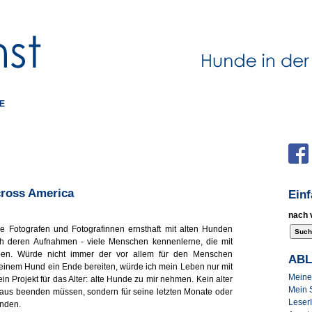
E
cross America
Ein
nach 
le Fotografen und Fotografinnen ernsthaft mit alten Hunden
rch deren Aufnahmen - viele Menschen kennenlerne, die mit
ben. Würde nicht immer der vor allem für den Menschen
AB
einem Hund ein Ende bereiten, würde ich mein Leben nur mit
Meine 
ein Projekt für das Alter: alte Hunde zu mir nehmen. Kein alter
Mein 
haus beenden müssen, sondern für seine letzten Monate oder
Leser
inden.