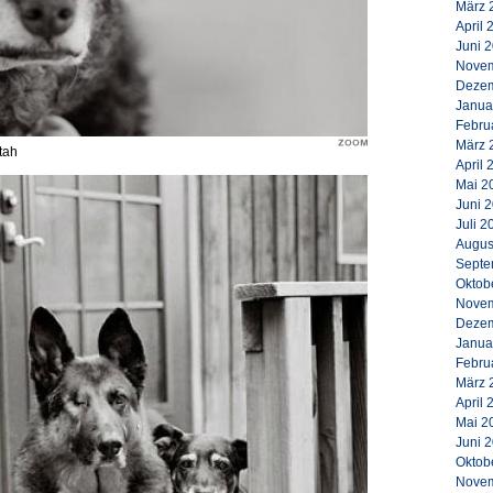
März 
April 
Juni 
Novem
Dezem
Janua
Febru
März 
tah
April 
Mai 2
Juni 
Juli 2
Augus
Septe
Oktob
Novem
Dezem
Janua
Febru
März 
April 
Mai 2
Juni 
Oktob
Novem