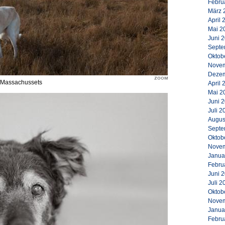
Febru
März 
April 
Mai 2
Juni 
Septe
Oktob
Novem
Dezem
, Massachussets
April 
Mai 2
Juni 
Juli 2
Augus
Septe
Oktob
Novem
Janua
Febru
Juni 
Juli 2
Oktob
Novem
Janua
Febru