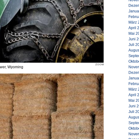
Novem
Dezem
Janua
Febru
März 
April 
Mai 2
Juni 
Juli 2
Augus
Septe
Oktob
Tower, Wyoming
Novem
Dezem
Janua
Febru
März 
April 
Mai 2
Juni 
Juli 2
Augus
Septe
Oktob
Novem