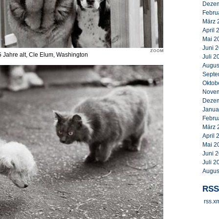
Dezem
Febru
März 
April 
Mai 2
Juni 
5 Jahre alt, Cle Elum, Washington
Juli 2
Augus
Septe
Oktob
Novem
Dezem
Janua
Febru
März 
April 
Mai 2
Juni 
Juli 2
Augus
RSS
rss.x