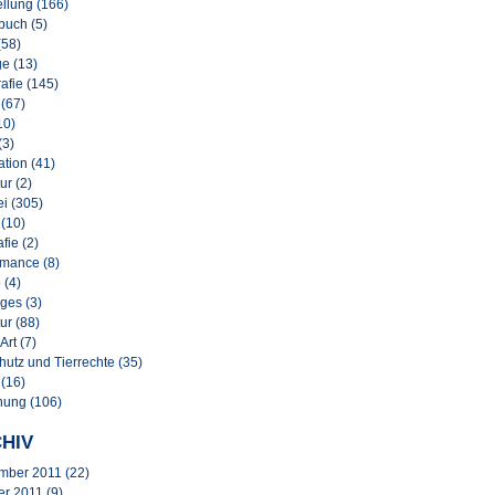
llung (166)
buch (5)
(58)
e (13)
afie (145)
 (67)
10)
(3)
lation (41)
ur (2)
i (305)
 (10)
afie (2)
rmance (8)
 (4)
ges (3)
ur (88)
Art (7)
hutz und Tierrechte (35)
 (16)
nung (106)
HIV
mber 2011
(22)
er 2011
(9)