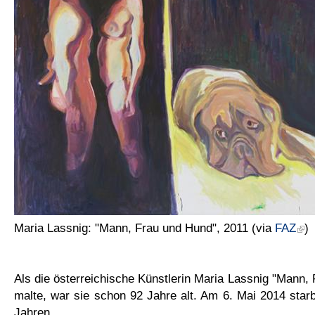
Maria Lassnig: "Mann, Frau und Hund", 2011 (via
FAZ
)
Als die österreichische Künstlerin Maria Lassnig "Mann,
malte, war sie schon 92 Jahre alt. Am 6. Mai 2014 starb
Jahren.