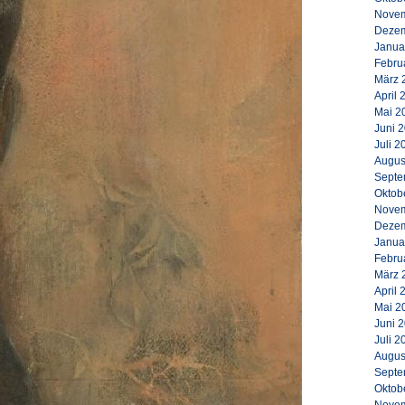
Novem
Dezem
Janua
Febru
März 
April 
Mai 2
Juni 
Juli 2
Augus
Septe
Oktob
Novem
Dezem
Janua
Febru
März 
April 
Mai 2
Juni 
Juli 2
Augus
Septe
Oktob