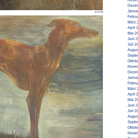
Novem
Dezem
Janua
Febru
März 
April 
Mai 2
Juni 
Juli 2
Augus
Septe
Oktob
Novem
Dezem
Janua
Febru
März 
April 
Mai 2
Juni 
Juli 2
Augus
Septe
Oktob
Novem