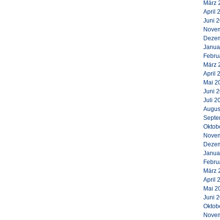
März 
April 
Juni 
Novem
Dezem
Janua
Febru
März 
April 
Mai 2
Juni 
Juli 2
Augus
Septe
Oktob
Novem
Dezem
Janua
Febru
März 
April 
Mai 2
Juni 
Oktob
Novem