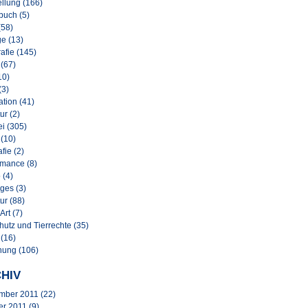
llung (166)
buch (5)
(58)
e (13)
afie (145)
 (67)
10)
(3)
lation (41)
ur (2)
i (305)
 (10)
afie (2)
rmance (8)
 (4)
ges (3)
ur (88)
Art (7)
hutz und Tierrechte (35)
 (16)
nung (106)
HIV
mber 2011
(22)
er 2011
(9)