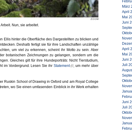
Febru
März 
April 
Mai 2
Juni 
Arbeit. Nun, sie arbeitet.
Septe
Oktob
Novem
un Ellis hinter die Oberfläche des Dargestellten zu blicken und
Dezem
decken. Deshalb fertigt sie für ihre Landschaften unzählige
April 
ten, um viel zu erkennen, scheint ihr Motto zu sein. Aber
Mai 2
oder botanischen Zeichnungen zu gelangen, sondern um die
Juni 
en. Gleiches gilt für ihre Hundeporträts: Nicht Tierstudium,
Juli 2
ht im Vordergrund. Lesen Sie ihr
Statement
, um mehr über
Augus
Septe
Oktob
 der Ruskin School of Drawing in Oxford und am Royal College
Novem
treten, wo Sie einen umfasenden Einblick in ihr Werk erhalten
Janua
Febru
Juni 
Juli 2
Oktob
Novem
Janua
Febru