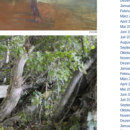
Dezem
Janua
Febru
März 
April 
Mai 2
Juni 
Juli 2
Augus
Septe
Oktob
Novem
Dezem
Janua
Febru
März 
April 
Mai 2
Juni 
Juli 2
Septe
Oktob
Novem
Dezem
Janua