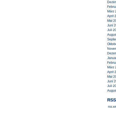
Dezem
Febru
März 
April 
Mai 2
Juni 
Juli 2
Augus
Septe
Oktob
Novem
Dezem
Janua
Febru
März 
April 
Mai 2
Juni 
Juli 2
Augus
RSS
rss.x