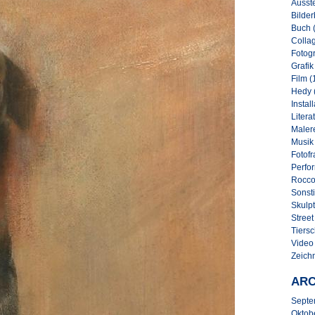
Ausste
Bilder
Buch 
Collag
Fotogr
Grafik
Film (
Hedy 
Instal
Literat
Malere
Musik
Fotofr
Perfo
Rocco
Sonsti
Skulpt
Street 
Tiersc
Video
Zeich
ARC
Septe
Oktob