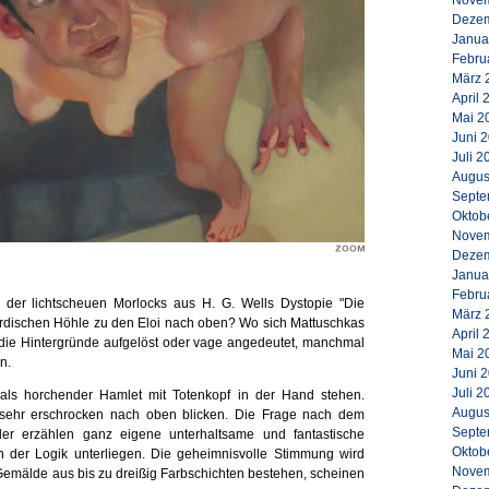
Novem
Dezem
Janua
Febru
März 
April 
Mai 2
Juni 
Juli 2
Augus
Septe
Oktob
Novem
Dezem
Janua
Febru
 der lichtscheuen Morlocks aus H. G. Wells Dystopie "Die
März 
rirdischen Höhle zu den Eloi nach oben? Wo sich Mattuschkas
April 
d die Hintergründe aufgelöst oder vage angedeutet, manchmal
Mai 2
n.
Juni 
Juli 2
als horchender Hamlet mit Totenkopf in der Hand stehen.
Augus
e sehr erschrocken nach oben blicken. Die Frage nach dem
Septe
lder erzählen ganz eigene unterhaltsame und fantastische
Oktob
en der Logik unterliegen. Die geheimnisvolle Stimmung wird
Novem
 Gemälde aus bis zu dreißig Farbschichten bestehen, scheinen