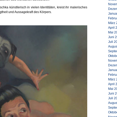
Novem
chka künstlerisch in vielen Identitäten, kreist ihr malerisches
Dezem
gtheit und Aussagekraft des Körpers.
Janua
Febru
März 
April 
Mai 2
Juni 
Juli 2
Augus
Septe
Oktob
Novem
Dezem
Janua
Febru
März 
April 
Mai 2
Juni 
Juli 2
Augus
Septe
Oktob