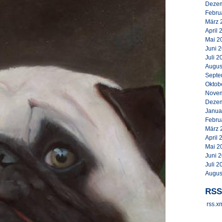
Dezem
Febru
März 
April 
Mai 2
Juni 
Juli 2
Augus
Septe
Oktob
Novem
Dezem
Janua
Febru
März 
April 
Mai 2
Juni 
Juli 2
Augus
RSS
rss.x