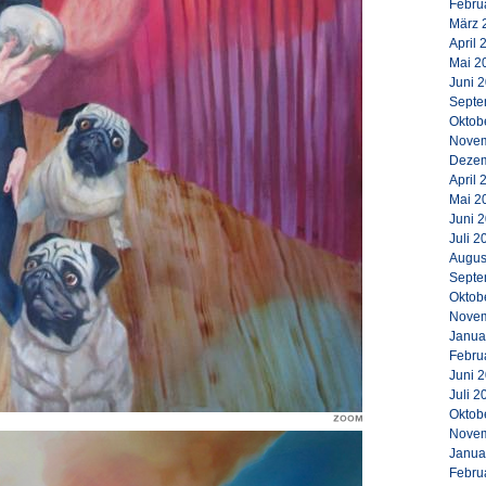
Febru
März 
April 
Mai 2
Juni 
Septe
Oktob
Novem
Dezem
April 
Mai 2
Juni 
Juli 2
Augus
Septe
Oktob
Novem
Janua
Febru
Juni 
Juli 2
Oktob
Novem
Janua
Febru