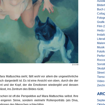
Ausste
Bilder
Buch 
Collag
Fotogr
Grafik
Film (
Hedy 
Instal
Literat
Malere
Musik
Fotofr
Perfo
Rocco
Sonsti
Skulpt
Street 
a Mattuschka sieht, fällt wohl vor allem die ungewöhnliche
Tiersc
sch dargestellt ist. Es ist eine Ansicht von oben, durch die der
Video
eint und der Kopf, der die Emotionen wiedergibt und dessen
Zeich
ässt, ins Zentrum des Bildes rückt.
ARC
hen ist oft die Perspektive auf Mara Mattuschka selbst. Ihre
 engeren Sinne, sondern vielmehr Rollenporträts (als Diva,
Septe
ationen des Menschen schlechthin.
Oktob