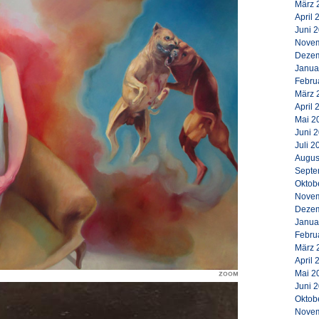
März 
April 
Juni 
Novem
Dezem
Janua
Febru
März 
April 
Mai 2
Juni 
Juli 2
Augus
Septe
Oktob
Novem
Dezem
Janua
Febru
März 
April 
Mai 2
Juni 
Oktob
Novem