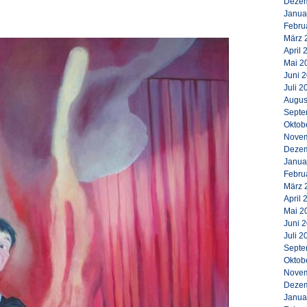
Dezem
Janua
Febru
März 
April 
Mai 2
Juni 
Juli 2
Augus
Septe
Oktob
Novem
Dezem
Janua
Febru
März 
April 
Mai 2
Juni 
Juli 2
Septe
Oktob
Novem
Dezem
Janua