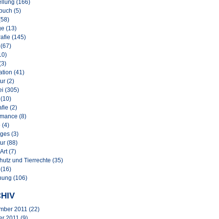
llung (166)
buch (5)
(58)
e (13)
afie (145)
 (67)
10)
(3)
lation (41)
ur (2)
i (305)
 (10)
afie (2)
rmance (8)
 (4)
ges (3)
ur (88)
Art (7)
hutz und Tierrechte (35)
 (16)
nung (106)
HIV
mber 2011
(22)
er 2011
(9)