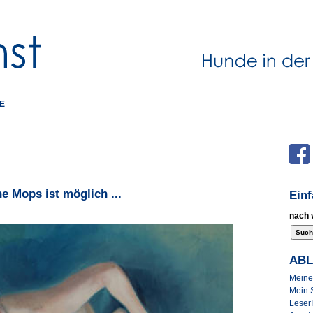
E
e Mops ist möglich ...
Ein
nach 
AB
Meine 
Mein 
Leser