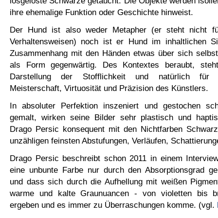
losgelöste Schwärze getaucht. Die Objekte werden isolier
ihre ehemalige Funktion oder Geschichte hinweist.
Der Hund ist also weder Metapher (er steht nicht f
Verhaltensweisen) noch ist er Hund im inhaltlichen S
Zusammenhang mit den Händen etwas über sich selbst e
als Form gegenwärtig. Des Kontextes beraubt, steh
Darstellung der Stofflichkeit und natürlich für
Meisterschaft, Virtuosität und Präzision des Künstlers.
In absoluter Perfektion inszeniert und gestochen scha
gemalt, wirken seine Bilder sehr plastisch und hapti
Drago Persic konsequent mit den Nichtfarben Schwar
unzähligen feinsten Abstufungen, Verläufen, Schattierun
Drago Persic beschreibt schon 2011 in einem Intervie
eine unbunte Farbe nur durch den Absorptionsgrad g
und dass sich durch die Aufhellung mit weißen Pigment
warme und kalte Graunuancen - von violetten bis b
ergeben und es immer zu Überraschungen komme. (vgl.