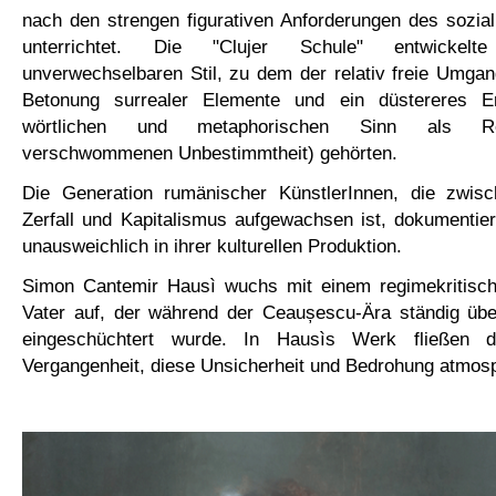
nach den strengen figurativen Anforderungen des sozia
unterrichtet. Die "Clujer Schule" entwickelt
unverwechselbaren Stil, zu dem der relativ freie Umgan
Betonung surrealer Elemente und ein düstereres Er
wörtlichen und metaphorischen Sinn als Rep
verschwommenen Unbestimmtheit) gehörten.
Die Generation rumänischer KünstlerInnen, die zwi
Zerfall und Kapitalismus aufgewachsen ist, dokumentie
unausweichlich in ihrer kulturellen Produktion.
Simon Cantemir Hausì wuchs mit einem regimekritischen
Vater auf, der während der
Ceaușescu
-Ära ständig üb
eingeschüchtert wurde. In Hausìs Werk fließen d
Vergangenheit, diese Unsicherheit und Bedrohung atmosp