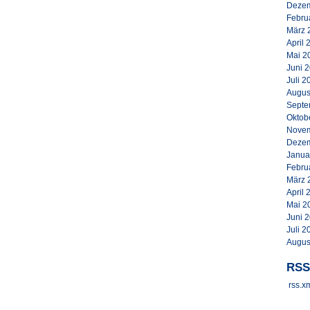
Dezem
Febru
März 
April 
Mai 2
Juni 
Juli 2
Augus
Septe
Oktob
Novem
Dezem
Janua
Febru
März 
April 
Mai 2
Juni 
Juli 2
Augus
RSS
rss.x