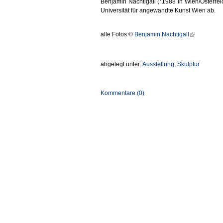
Benjamin Nachtigall (*1988 in Wien/Österreic
Universität für angewandte Kunst Wien ab.
alle Fotos ©
Benjamin Nachtigall
abgelegt unter:
Ausstellung
,
Skulptur
Kommentare (0)