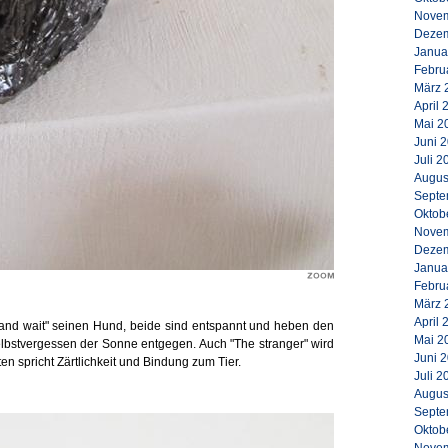
Novem
Dezem
Janua
Febru
März 
April 
Mai 2
Juni 
Juli 2
Augus
Septe
Oktob
Novem
Dezem
Janua
Febru
März 
April 
t and wait" seinen Hund, beide sind entspannt und heben den
Mai 2
selbstvergessen der Sonne entgegen. Auch "The stranger" wird
Juni 
en spricht Zärtlichkeit und Bindung zum Tier.
Juli 2
Augus
Septe
Oktob