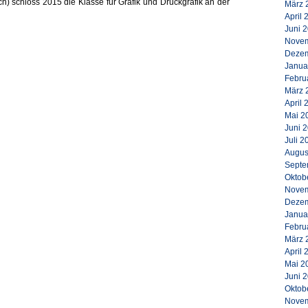
h) schloss 2015 die Klasse für Grafik und Druckgrafik an der
März 
April 
Juni 
Novem
Dezem
Janua
Febru
März 
April 
Mai 2
Juni 
Juli 2
Augus
Septe
Oktob
Novem
Dezem
Janua
Febru
März 
April 
Mai 2
Juni 
Oktob
Novem