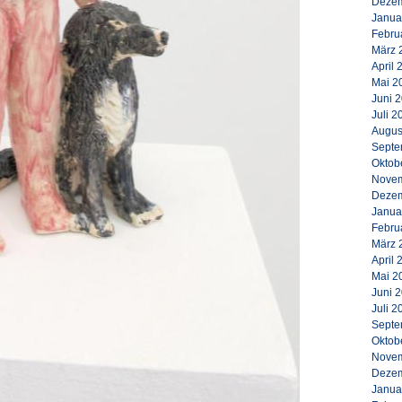
Dezem
Janua
Febru
März 
April 
Mai 2
Juni 
Juli 2
Augus
Septe
Oktob
Novem
Dezem
Janua
Febru
März 
April 
Mai 2
Juni 
Juli 2
Septe
Oktob
Novem
Dezem
Janua