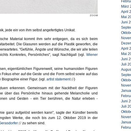
Febru
März 
April 
Mai 2
Juni 
Septe
k, jede ein von ihm selbst angefertigtes Unikat.
Oktob
Novem
amische Material kommt ihm sehr entgegen, da es sich beim
Dezem
tarbeitet. Die Glasuren werden auf die Plastik geworfen, die
April 
rwartetes. "Gefühle, Ängste und Wünsche, die wir alle teilen
Mai 2
ichts Konkretes, Persönliches", sagt Nachtigall (vgl.
Wiener
Juni 
Juli 2
osen, eigentümlichen Figurenwelt, seine humanoiden Figuren
Augus
en Fokus eher auf die Geste und die Form selbst sowie auf das
Septe
Biographie einer Figur. (vgl.
artist statement
)
Oktob
Novem
viduen erkennen. Gemeinsam mit der Nacktheit der Figuren
Janua
ine über das Persönliche hinaus gehende Melancholie und
Febru
ationen und Gesten - ein Tier berühren, die Natur erleben -
Juni 
Juli 2
Oktob
 nie ganz aufgelöst werden kann", sagte der Künstler bereits
Novem
 jüngsten Werke, die noch bis zum 12. Oktober 2019 in der
Janua
Gerasdorfer
zu sehen sind.
Febru