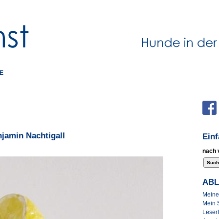
E
jamin Nachtigall
Ein
nach 
AB
Meine 
Mein 
Leser