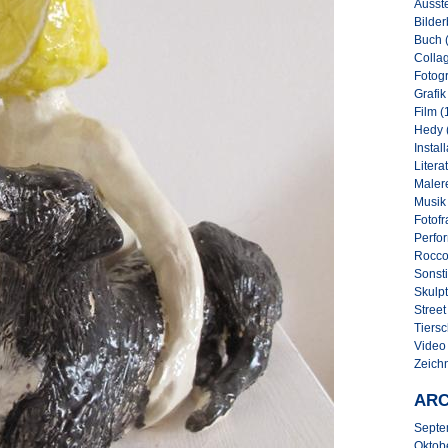
Ausste
Bilder
Buch 
Collag
Fotogr
Grafik
Film (
Hedy 
Instal
Literat
Malere
Musik
Fotofr
Perfo
Rocco
Sonsti
Skulpt
Street 
Tiersc
Video
Zeich
ARC
Septe
Oktob