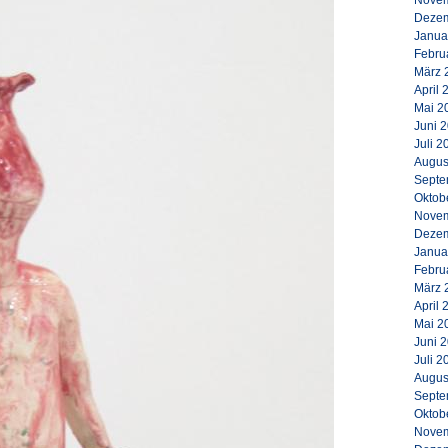
Novem
Dezem
Janua
Febru
März 
April 
Mai 2
Juni 
Juli 2
Augus
Septe
Oktob
Novem
Dezem
Janua
Febru
März 
April 
Mai 2
Juni 
Juli 2
Augus
Septe
Oktob
Novem