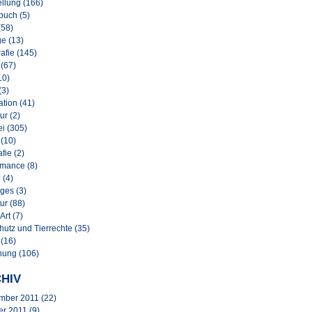
llung (166)
buch (5)
(58)
e (13)
afie (145)
 (67)
10)
(3)
lation (41)
ur (2)
i (305)
 (10)
afie (2)
rmance (8)
 (4)
ges (3)
ur (88)
Art (7)
hutz und Tierrechte (35)
 (16)
nung (106)
HIV
mber 2011
(22)
er 2011
(9)