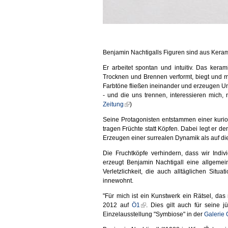
Benjamin Nachtigalls Figuren sind aus Kerami
Er arbeitet spontan und intuitiv. Das ker
Trocknen und Brennen verformt, biegt und mi
Farbtöne fließen ineinander und erzeugen Une
- und die uns trennen, interessieren mich, n
Zeitung
)
Seine Protagonisten entstammen einer kuri
tragen Früchte statt Köpfen. Dabei legt er d
Erzeugen einer surrealen Dynamik als auf die 
Die Fruchtköpfe verhindern, dass wir Indi
erzeugt Benjamin Nachtigall eine allgeme
Verletzlichkeit, die auch alltäglichen Situ
innewohnt.
"Für mich ist ein Kunstwerk ein Rätsel, das
2012 auf
Ö1
. Dies gilt auch für seine
Einzelausstellung "Symbiose" in der
Galerie 