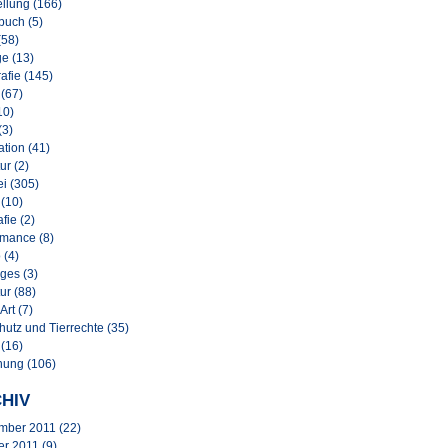
llung (166)
buch (5)
(58)
e (13)
afie (145)
 (67)
10)
(3)
lation (41)
ur (2)
i (305)
 (10)
afie (2)
rmance (8)
 (4)
ges (3)
ur (88)
Art (7)
hutz und Tierrechte (35)
 (16)
nung (106)
HIV
mber 2011
(22)
er 2011
(9)