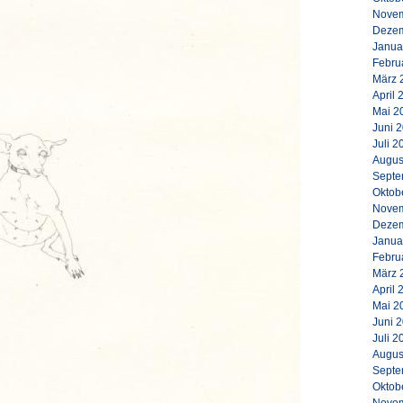
Novem
Dezem
Janua
Febru
März 
April 
Mai 2
Juni 
Juli 2
Augus
Septe
Oktob
Novem
Dezem
Janua
Febru
März 
April 
Mai 2
Juni 
Juli 2
Augus
Septe
Oktob