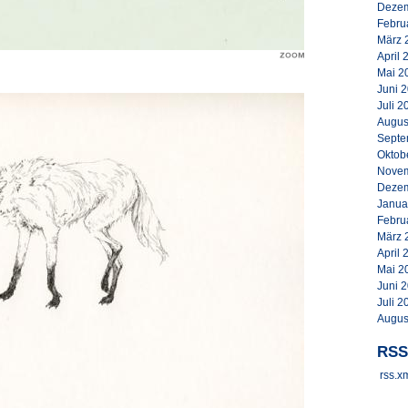
Dezem
Febru
März 
April 
Mai 2
Juni 
Juli 2
Augus
Septe
Oktob
Novem
Dezem
Janua
Febru
März 
April 
Mai 2
Juni 
Juli 2
Augus
RSS
rss.x