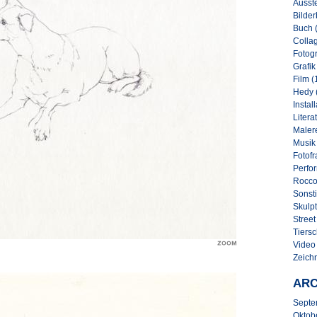
Ausste
Bilder
Buch 
Collag
Fotogr
Grafik
Film (
Hedy 
Instal
Literat
Malere
Musik
Fotofr
Perfo
Rocco
Sonsti
Skulpt
Street 
Tiersc
Video
Zeich
ARC
Septe
Oktob