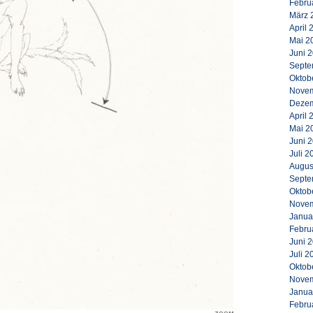
Febru
März 
April 
Mai 2
Juni 
Septe
Oktob
Novem
Dezem
April 
Mai 2
Juni 
Juli 2
Augus
Septe
Oktob
Novem
Janua
Febru
Juni 
Juli 2
Oktob
Novem
Janua
Febru