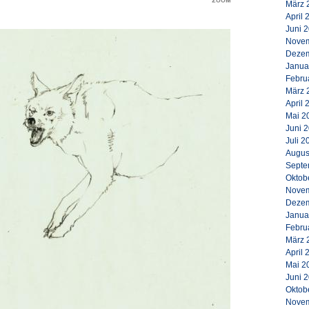
März 
April 
Juni 
Novem
Dezem
Janua
Febru
März 
April 
Mai 2
Juni 
Juli 2
Augus
Septe
Oktob
Novem
Dezem
Janua
Febru
März 
April 
Mai 2
Juni 
Oktob
Novem