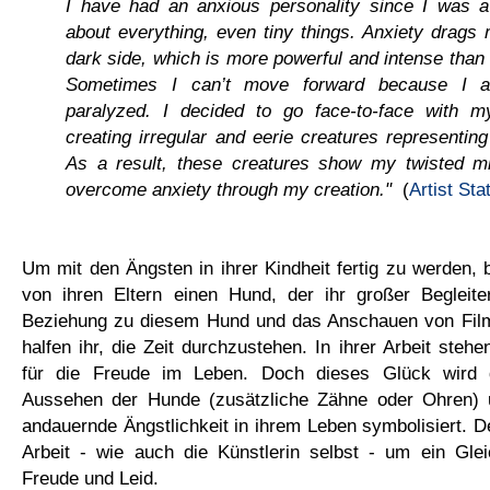
I have had an anxious personality since I was a 
about everything, even tiny things. Anxiety drags
dark side, which is more powerful and intense than 
Sometimes I can’t move forward because I a
paralyzed. I decided to go face-to-face with m
creating irregular and eerie creatures representin
As a result, these creatures show my twisted mi
overcome anxiety through my creation."
(
Artist St
Um mit den Ängsten in ihrer Kindheit fertig zu werden
von ihren Eltern einen Hund, der ihr großer Begleite
Beziehung zu diesem Hund und das Anschauen von Fil
halfen ihr, die Zeit durchzustehen. In ihrer Arbeit steh
für die Freude im Leben. Doch dieses Glück wird 
Aussehen der Hunde (zusätzliche Zähne oder Ohren) u
andauernde Ängstlichkeit in ihrem Leben symbolisiert. De
Arbeit - wie auch die Künstlerin selbst - um ein Gle
Freude und Leid.