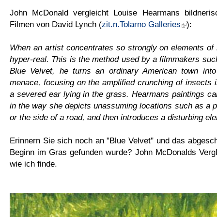
John McDonald vergleicht Louise Hearmans bildneri
Filmen von David Lynch (
zit.n.Tolarno Galleries
):
When an artist concentrates so strongly on elements of 
hyper-real. This is the method used by a filmmakers suc
Blue Velvet, he turns an ordinary American town int
menace, focusing on the amplified crunching of insects 
a severed ear lying in the grass. Hearmans paintings ca
in the way she depicts unassuming locations such as a pa
or the side of a road, and then introduces a disturbing el
Erinnern Sie sich noch an "Blue Velvet" und das abgesc
Beginn im Gras gefunden wurde? John McDonalds Vergle
wie ich finde.