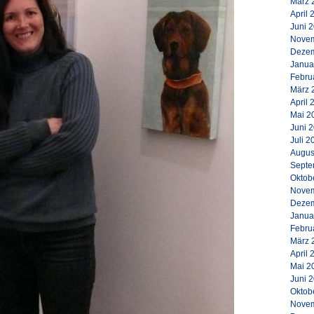
März 
April 
Juni 
Novem
Dezem
Janua
Febru
März 
April 
Mai 2
Juni 
Juli 2
Augus
Septe
Oktob
Novem
Dezem
Janua
Febru
März 
April 
Mai 2
Juni 
Oktob
Novem