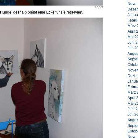
Novem
Dezem
Hunde, deshalb bleibt eine Ecke für sie reserviert.
Janua
Febru
März 
April 
Mai 2
Juni 
Juli 2
Augus
Septe
Oktob
Novem
Dezem
Janua
Febru
März 
April 
Mai 2
Juni 
Juli 2
Augus
Septe
Oktob
Novem