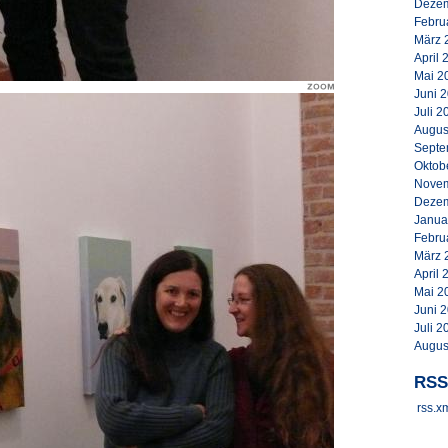
Dezem
Febru
März 
April 
Mai 2
Juni 
Juli 2
Augus
Septe
Oktob
Novem
Dezem
Janua
Febru
März 
April 
Mai 2
Juni 
Juli 2
Augus
RSS
rss.x