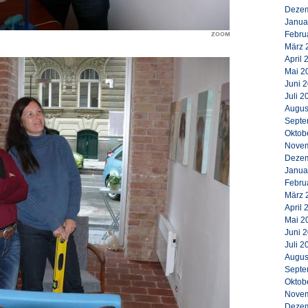
Dezem
Janua
Febru
März 
April 
Mai 2
Juni 
Juli 2
Augus
Septe
Oktob
Novem
Dezem
Janua
Febru
März 
April 
Mai 2
Juni 
Juli 2
Augus
Septe
Oktob
Novem
Dezem