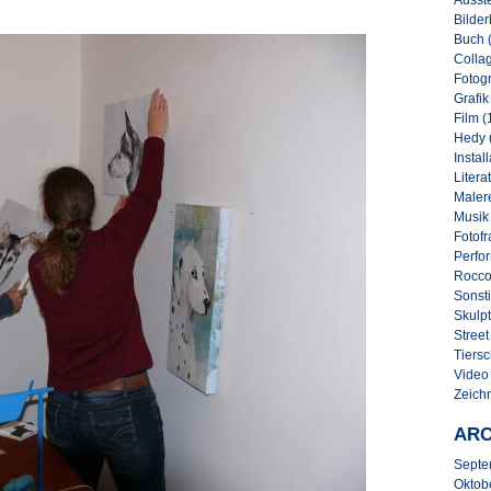
Ausste
Bilder
Buch 
Collag
Fotogr
Grafik
Film (
Hedy 
Instal
Literat
Malere
Musik
Fotofr
Perfo
Rocco
Sonsti
Skulpt
Street 
Tiersc
Video
Zeich
ARC
Septe
Oktob