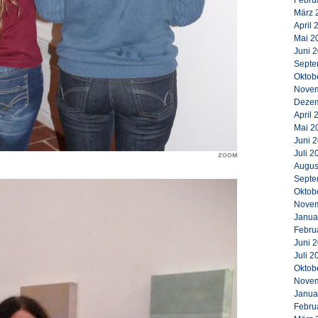
Febru
März 
April 
Mai 2
Juni 
Septe
Oktob
Novem
Dezem
April 
Mai 2
Juni 
Juli 2
Augus
Septe
Oktob
Novem
Janua
Febru
Juni 
Juli 2
Oktob
Novem
Janua
Febru