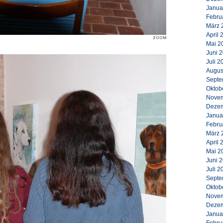
Janua
Febru
März 
April 
Mai 2
Juni 
Juli 2
Augus
Septe
Oktob
Novem
Dezem
Janua
Febru
März 
April 
Mai 2
Juni 
Juli 2
Septe
Oktob
Novem
Dezem
Janua