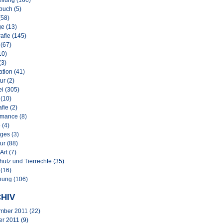
llung (166)
buch (5)
(58)
e (13)
afie (145)
 (67)
10)
(3)
lation (41)
ur (2)
i (305)
 (10)
afie (2)
rmance (8)
 (4)
ges (3)
ur (88)
Art (7)
hutz und Tierrechte (35)
 (16)
nung (106)
HIV
mber 2011
(22)
er 2011
(9)