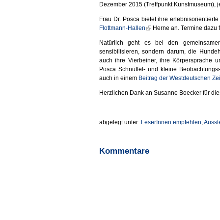
Dezember 2015 (Treffpunkt Kunstmuseum), je
Frau Dr. Posca bietet ihre erlebnisorientier
Flottmann-Hallen
Herne an. Termine dazu 
Natürlich geht es bei den gemeinsame
sensibilisieren, sondern darum, die Hundeh
auch ihre Vierbeiner, ihre Körpersprache 
Posca Schnüffel- und kleine Beobachtungss
auch in einem
Beitrag der Westdeutschen Ze
Herzlichen Dank an Susanne Boecker für die
abgelegt unter:
LeserInnen empfehlen
,
Ausst
Kommentare