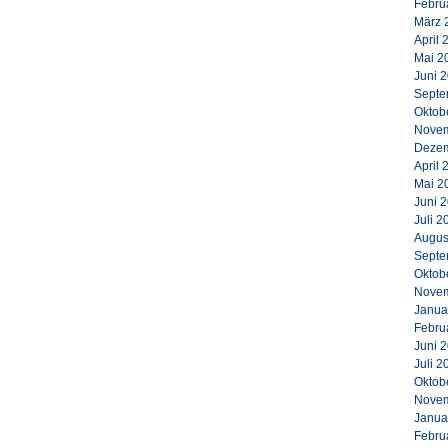
Febru
März 
April 
Mai 2
Juni 
Septe
Oktob
Novem
Dezem
April 
Mai 2
Juni 
Juli 2
Augus
Septe
Oktob
Novem
Janua
Febru
Juni 
Juli 2
Oktob
Novem
Janua
Febru