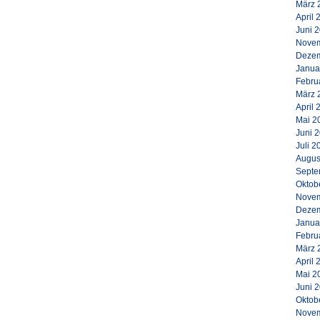
März 
April 
Juni 
Novem
Dezem
Janua
Febru
März 
April 
Mai 2
Juni 
Juli 2
Augus
Septe
Oktob
Novem
Dezem
Janua
Febru
März 
April 
Mai 2
Juni 
Oktob
Novem