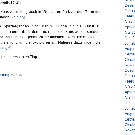
Novem
weils 17 Uhr.
Dezem
Janua
te Kunstvermittlung auch im
Skulpturen-Park vor den Toren der
Febru
finden Sie
hier
.
März 
n Spaziergängen nicht darum Hunde für die Kunst zu
April 
alterinnen aufzufordern, nicht nur die Kunstwerke, sondern
Mai 2
und Bedürfnisse, genau zu beobachten. Dazu bietet Claudia
Juni 
piele rund um die Skulpturen an. Näheres dazu finden Sie
Juli 2
itung
.
Augus
Septe
sen interessanten Tipp.
Oktob
Novem
Dezem
ellung
,
Sonstiges
Janua
Febru
März 
April 
Mai 2
Juni 
Juli 2
Augus
Septe
Oktob
Novem