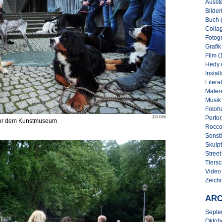
Ausste
Bilder
Buch 
Collag
Fotogr
Grafik
Film (
Hedy 
Instal
Literat
Malere
Musik
Fotofr
Perfo
 vor dem Kunstmuseum
Rocco
Sonsti
Skulpt
Street 
Tiersc
Video
Zeich
ARC
Septe
Oktob