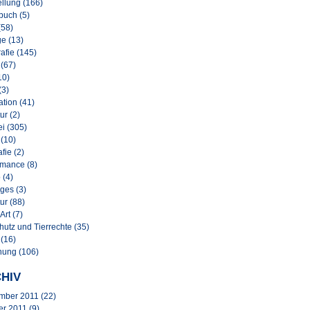
llung (166)
buch (5)
(58)
e (13)
afie (145)
 (67)
10)
(3)
lation (41)
ur (2)
i (305)
 (10)
afie (2)
rmance (8)
 (4)
ges (3)
ur (88)
Art (7)
hutz und Tierrechte (35)
 (16)
nung (106)
HIV
mber 2011
(22)
er 2011
(9)