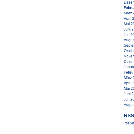
Dezem
Febru
März 
April 
Mai 2
Juni 
Juli 2
Augus
Septe
Oktob
Novem
Dezem
Janua
Febru
März 
April 
Mai 2
Juni 
Juli 2
Augus
RSS
rss.x