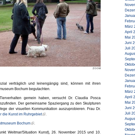
Novem
Dezem
Janua
Febru
März 
April 
Mai 2
Juni 
Juli 2
Augus
Septe
Oktob
Novem
Dezem
Janua
zial verträglich und leinengängig sind, können mit ihren
Febru
stmuseum Bochum begutachten.
März 
April 
ierverhalten gemein haben, versucht Dr. Claudia Posca
Mai 2
rauszufinden. Der gemeinsame Spaziergang zu den Skulpturen
Juni 
Wege der visuellen Kommunikation auszuprobieren. Frau Dr.
Juli 2
r die Kunst im Ruhrgebiet
.
Augus
stmuseum Bochum
.
Septe
Oktob
punkt Weitmar/Situation Kunst)
,
26. November 2015 und 10.