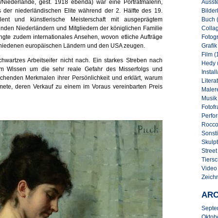
Ausste
Niederlande, gest. 1918 ebenda) war eine Porträtmalerin,
Bilder
er niederländischen Elite während der 2. Hälfte des 19.
Buch 
lent und künstlerische Meisterschaft mit ausgeprägtem
Collag
nden Niederländern und Mitgliedern der königlichen Familie
Fotogr
ngte zudem internationales Ansehen, wovon etliche Aufträge
Grafik
chiedenen europäischen Ländern und den USA zeugen.
Film (
Schwartzes Arbeitseifer nicht nach. Ein starkes Streben nach
Hedy 
 dem Wissen um die sehr reale Gefahr des Misserfolgs und
Instal
techenden Merkmalen ihrer Persönlichkeit und erklärt, warum
Literat
dmete, deren Verkauf zu einem im Voraus vereinbarten Preis
Malere
Musik
Fotofr
Perfo
Rocco
Sonsti
Skulpt
Street 
Tiersc
Video
Zeich
ARC
Septe
Oktob