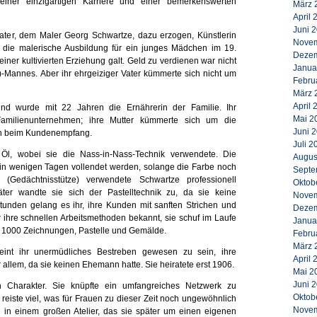
 einer einzigartigen Karriere und einer bemerkenswerten
März 
April 
Juni 
ter, dem Maler Georg Schwartze, dazu erzogen, Künstlerin
Novem
 die malerische Ausbildung für ein junges Mädchen im 19.
Dezem
 einer kultivierten Erziehung galt. Geld zu verdienen war nicht
Janua
)-Mannes. Aber ihr ehrgeiziger Vater kümmerte sich nicht um
Febru
März 
April 
und wurde mit 22 Jahren die Ernährerin der Familie. Ihr
Mai 2
amilienunternehmen; ihre Mutter kümmerte sich um die
Juni 
en beim Kundenempfang.
Juli 2
t Öl, wobei sie die Nass-in-Nass-Technik verwendete. Die
Augus
n in wenigen Tagen vollendet werden, solange die Farbe noch
Septe
 (Gedächtnisstütze) verwendete Schwartze professionell
Oktob
päter wandte sie sich der Pastelltechnik zu, da sie keine
Novem
Stunden gelang es ihr, ihre Kunden mit sanften Strichen und
Dezem
 ihre schnellen Arbeitsmethoden bekannt, sie schuf im Laufe
Janua
a 1000 Zeichnungen, Pastelle und Gemälde.
Febru
März 
heint ihr unermüdliches Bestreben gewesen zu sein, ihre
April 
r allem, da sie keinen Ehemann hatte. Sie heiratete erst 1906.
Mai 2
Juni 
n Charakter. Sie knüpfte ein umfangreiches Netzwerk zu
Oktob
reiste viel, was für Frauen zu dieser Zeit noch ungewöhnlich
Novem
 in einem großen Atelier, das sie später um einen eigenen