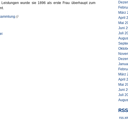
Dezem
er Leistungen wurde sie 1896 als erste Frau überhaupt zum
Febru
nt.
März 
Sammlung
April 
Mai 2
Juni 
Juli 2
ei
Augus
Septe
Oktob
Novem
Dezem
Janua
Febru
März 
April 
Mai 2
Juni 
Juli 2
Augus
RSS
rss.x