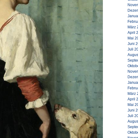
Novem
Dezem
Janua
Febru
März 
April 
Mai 2
Juni 
Juli 2
Augus
Septe
Oktob
Novem
Dezem
Janua
Febru
März 
April 
Mai 2
Juni 
Juli 2
Augus
Septe
Oktob