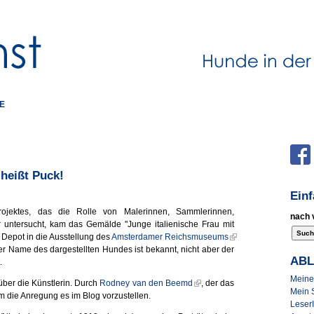
E
heißt Puck!
Ein
rojektes, das die Rolle von Malerinnen, Sammlerinnen,
nach 
untersucht, kam das Gemälde "Junge italienische Frau mit
Depot in die Ausstellung des
Amsterdamer Reichsmuseums
r Name des dargestellten Hundes ist bekannt, nicht aber der
AB
.
Meine 
 über die Künstlerin. Durch
Rodney van den Beemd
, der das
Mein 
die Anregung es im Blog vorzustellen.
Leser