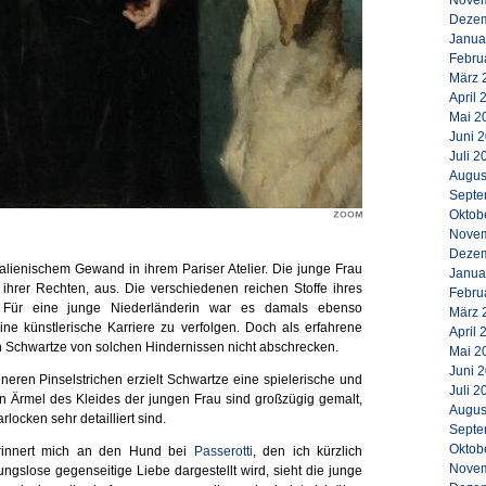
Novem
Dezem
Janua
Febru
März 
April 
Mai 2
Juni 
Juli 2
Augus
Septe
Oktob
Novem
Dezem
alienischem Gewand in ihrem Pariser Atelier. Die junge Frau
Janua
ihrer Rechten, aus. Die verschiedenen reichen Stoffe ihres
Febru
. Für eine junge Niederländerin war es damals ebenso
März 
eine künstlerische Karriere zu verfolgen. Doch als erfahrene
April 
ch Schwartze von solchen Hindernissen nicht abschrecken.
Mai 2
Juni 
eren Pinselstrichen erzielt Schwartze eine spielerische und
Juli 2
n Ärmel des Kleides der jungen Frau sind großzügig gemalt,
Augus
locken sehr detailliert sind.
Septe
Oktob
rinnert mich an den Hund bei
Passerotti
, den ich kürzlich
Novem
ngslose gegenseitige Liebe dargestellt wird, sieht die junge