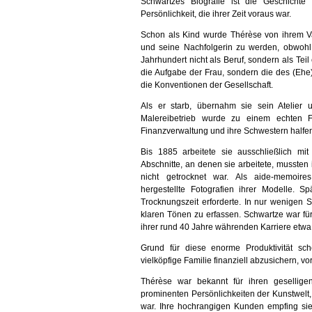
Schwartzes Biografie ist die Geschichte
Persönlichkeit, die ihrer Zeit voraus war.
Schon als Kind wurde Thérèse von ihrem Va
und seine Nachfolgerin zu werden, obwohl
Jahrhundert nicht als Beruf, sondern als Teil
die Aufgabe der Frau, sondern die des (Ehe
die Konventionen der Gesellschaft.
Als er starb, übernahm sie sein Atelier 
Malereibetrieb wurde zu einem echten F
Finanzverwaltung und ihre Schwestern half
Bis 1885 arbeitete sie ausschließlich mi
Abschnitte, an denen sie arbeitete, musste
nicht getrocknet war. Als aide-memoires
hergestellte Fotografien ihrer Modelle. S
Trocknungszeit erforderte. In nur wenigen 
klaren Tönen zu erfassen. Schwartze war für
ihrer rund 40 Jahre währenden Karriere etw
Grund für diese enorme Produktivität sc
vielköpfige Familie finanziell abzusichern, vo
Thérèse war bekannt für ihren gesellige
prominenten Persönlichkeiten der Kunstwelt, 
war. Ihre hochrangigen Kunden empfing sie