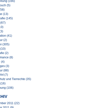
llung (166)
buch (5)
(58)
e (13)
afie (145)
 (67)
10)
(3)
lation (41)
ur (2)
i (305)
 (10)
afie (2)
rmance (8)
 (4)
ges (3)
ur (88)
Art (7)
hutz und Tierrechte (35)
 (16)
nung (106)
HIV
mber 2011
(22)
er 2011
(9)