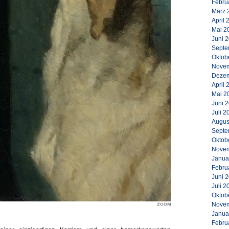
Febru
März 
April 
Mai 2
Juni 
Septe
Oktob
Novem
Dezem
April 
Mai 2
Juni 
Juli 2
Augus
Septe
Oktob
Novem
Janua
Febru
Juni 
Juli 2
Oktob
Novem
Janua
Febru