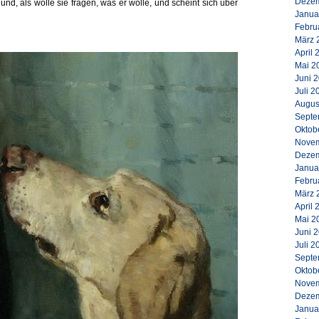
Dezem
und, als wolle sie fragen, was er wolle, und scheint sich über
Janua
Febru
März 
April 
Mai 2
Juni 
Juli 2
Augus
Septe
Oktob
Novem
Dezem
Janua
Febru
März 
April 
Mai 2
Juni 
Juli 2
Septe
Oktob
Novem
Dezem
Janua