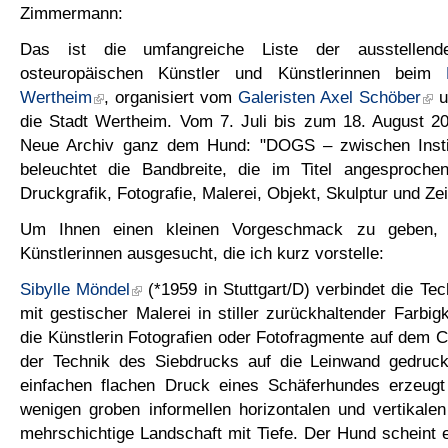
Zimmermann:
Das ist die umfangreiche Liste der ausstellen
osteuropäischen Künstler und Künstlerinnen beim
Wertheim
, organisiert vom
Galeristen Axel Schöber
u
die Stadt Wertheim. Vom 7. Juli bis zum 18. August 2
Neue Archiv ganz dem Hund: "DOGS – zwischen Insti
beleuchtet die Bandbreite, die im Titel angesproch
Druckgrafik, Fotografie, Malerei, Objekt, Skulptur und Ze
Um Ihnen einen kleinen Vorgeschmack zu geben, 
Künstlerinnen ausgesucht, die ich kurz vorstelle:
Sibylle Möndel
(*1959 in Stuttgart/D) verbindet die Te
mit gestischer Malerei in stiller zurückhaltender Farbig
die Künstlerin Fotografien oder Fotofragmente auf dem C
der Technik des Siebdrucks auf die Leinwand gedruc
einfachen flachen Druck eines Schäferhundes erzeugt
wenigen groben informellen horizontalen und vertikalen
mehrschichtige Landschaft mit Tiefe. Der Hund scheint 