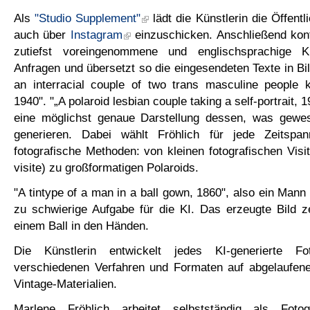
Als
"Studio Supplement"
lädt die Künstlerin die Öffent
auch über
Instagram
einzuschicken. Anschließend konfr
zutiefst voreingenommene und englischsprachige K
Anfragen und übersetzt so die eingesendeten Texte in Bil
an interracial couple of two trans masculine people 
1940". "„A polaroid lesbian couple taking a self-portrait, 1
eine möglichst genaue Darstellung dessen, was gewe
generieren. Dabei wählt Fröhlich für jede Zeitspan
fotografische Methoden: von kleinen fotografischen Visi
visite) zu großformatigen Polaroids.
"A tintype of a man in a ball gown, 1860", also ein Mann i
zu schwierige Aufgabe für die KI. Das erzeugte Bild z
einem Ball in den Händen.
Die Künstlerin entwickelt jedes KI-generierte F
verschiedenen Verfahren und Formaten auf abgelaufen
Vintage-Materialien.
Marlene Fröhlich arbeitet selbstständig als Fotog